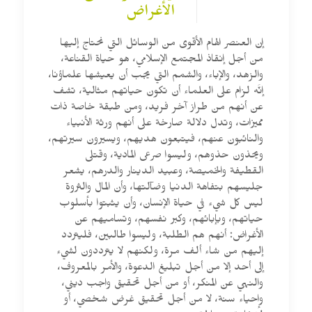
الأغراض
إن العنصر الهام الأقوى من الوسائل التي نحتاج إليها
من أجل إنقاذ المجتمع الإسلامي، هو حياة القناعة،
والزهد، والإباء، والشمم التي يجب أن يعيشها علماؤنا،
إنَّه لزام على العلماء أن تكون حياتهم مثالية، تشف
عن أنهم من طراز آخر فريد، ومن طبقة خاصة ذات
مميزات، وتدل دلالة صارخة على أنهم ورثة الأنبياء
والنائبون عنهم، فيتبعون هديهم، ويسيرون سيرتهم،
ويحذون حذوهم، وليسوا صرعى المادية، وقتلى
القطيفة والخميصة، وعبيد الدينار والدرهم، يشعر
جليسهم بتفاهة الدنيا وضآلتها، وأن المال والثروة
ليس كل شيء في حياة الإنسان، وأن يثبتوا بأسلوب
حياتهم، وبإبائهم، وكبر نفسهم، وتساميهم عن
الأغراض: أنهم هم الطلبة، وليسوا طالبين، فليتردد
إليهم من شاء ألف مرة، ولكنهم لا يترددون لشيء
إلى أحد إلا من أجل تبليغ الدعوة، والأمر بالمعروف،
والنهي عن المنكر، أو من أجل تحقيق واجب ديني،
وإحياء سنة، لا من أجل تحقيق غرض شخصي، أو