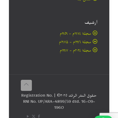
اتصل بنا
أرشيف
مجلة ۱۹۷٤م - ١٩٥٩م
مجلة ۱۹۹٦م - ۱۹۷۵م
مجلة ۲۰۲٤م - ۱۹۹۷م
حقوق النشر الرائد ٢٠۲٥© | Registration No.
RNI No. UP/ARA-4899/59 dtd. 16-09-
1960