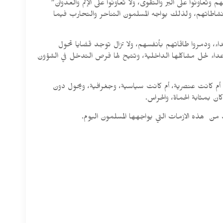
تعاونوا على البر والتقوى، ولا تعاونوا على الإثم والعدوان”
نشاطاتهم، ولذلك يواجه المسلمون التناحر والتحارب فيما
ء، ودمروا طاقاتهم بأنفسهم، ولا تزال توجد قضايا تحول
أعداء لحل مشاكلها الداخلية، وتتيح لها فرص التدخل في الشؤون
أم كانت عنصرية، أم كانت سياسية، وجغرافية، ويحول دون
ن بمثابة الحماة، والحراس.
يد من هذه الازمات التي يواجهها المسلمون اليوم.