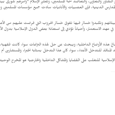
شاور والتعاون، والتعاضد سمة المسلمين، وتعليم الإسلام “وأمرهم شورى بينهم و
 المدارس الدينية، فإن العصبيات والأنانيات سادت جميع مؤسسات المسلمين و
يئاتهم وتكبدوا خسائر فيها تفوق خسائر الحروب التي فرضت عليهم من الأعدا
في عهد الاستعمار، وأحياناً تؤدي إلى استعانة بعض الدول الإسلامية بدول ال
لج هذه الأوضاع الداخلية، ويبحث عن حل لهذه النزاعات سواء كانت فقهية، 
لمنافذ للتدخل الأعداء، سواء كان هذا التدخل بمثابة الخبراء والمستشارين أم كا
ة الإسلامية للتغلب على القضايا والمشاكل الداخلية والخارجية هو المخرج الوح