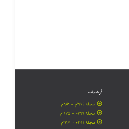
أرشيف
مجلة ۱۹۷٤م - ١٩٥٩م
مجلة ۱۹۹٦م - ۱۹۷۵م
مجلة ۲۰۲٤م - ۱۹۹۷م