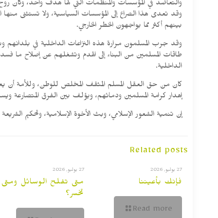
والتعاضد في المؤسسات والمنظمات التي لها هدف واحد، وكان روح الت
وقد تعدى هذا الصراع إلى المؤسسات السياسية، ولا تستثنى منها
بينهم أكثر مما يواجهون الخطر الخارجي.
وقد جرب المسلمون مرارة هذه النزاعات الداخلية في بلدانهم وب
طاقات المسلمين من البناء إلى الهدم وتشغلهم عن إصلاح ما فسد 
الداخلية.
كان من حق العقل المسلم المثقف المخلص للوطن، وللأمة أن يعا
إهدار كرامة المسلمين ودمائهم، ويؤلف بين الفرق المتصارعة ويسد ا
إن تنمية الشعور الإسلامي، وبث الأخوة الإسلامية، وتحكيم الشريع
Related posts
27 يوليو, 2026
27 يوليو, 2026
فإنك بأعيننا
متى تفلح الوسائل ومتى
تخسر؟
Read more