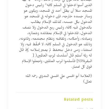
ليطالب بالدخول في الإسلام قاطبة، وكافة “يا أيها
الذين آمنوا ادخلوا في السلم كافة” وليس دخول
المسجد مثلا أن يظل أحد في المسجد، ويكون هو
وسائر جسده خارجه، فإن دخوله في المسجد هو
الدخول بكل جسمه، كذلك الإسلام يطالب
بالدخول فيه كافة، وليس ربع الدخول ولا نصف
الدخول، فادخلوا في الإسلام بعقائده وشعائره،
وعبادته، وأحكامه، وثقافته ونظام مجتمعه، وقانونه،
وذلك هو الدخول في السلم كافة، لا تحفُّظ فيه، ولا
استثناء، ومن دخل بتحفظ لم يعتبر إسلامه )إِذْ قَالَ
لَهُ رَبُّهُ أَسْلِمْ قَالَ أَسْلَمْتُ لِرَبِّ الْعَالَمِينَ( [
البقرة131] فأسلموا لرب العالمين، واجعلوا الإسلام
فوق كل اعتبار.
(العلامة أبو الحسن علي الحسني الندوي رحمه الله
تعالى)
Related posts