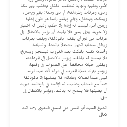
للإطاعة المطلقة، وامتثال للأمر المجرد، وسعي وراء
الأمر، وتلبية وإجابة للطلب، فالحاج يتقلب بين مكة
ومنى، وعرفات والمزدلفة، ثم منى ومكة: يقيم ويرحل،
ويمكث وينتقل، ويخيم ويقلع، إنما هو طوع إشارة
ورهين أمر، ليست له إرادة ولا حكم، وليس له اختيار
ولا حرية، ينزل بمنى فلا يلبث أن يؤمر بالانتقال إلى
عرفات من غير أن يقف بالمزدلفة، ويقف بعرفات
ويظل سحابة النهار مشتغلاً بالدعاء والعبادة،
وتحدثه نفسه بالمكث بعد الغروب ليستجم ويستريح،
فلا يسمح له بذلك، ويؤمر بالانتقال إلى المزدلفة،
ويقضي حياته محافظاً على الصلوات في وقتها،
ويؤمر بترك صلاة المغرب في عرفة لأنه عبد لربه،
ليس عبداً لصلاته وعاداته، فلا يصليها إلا بالمزدلفة
جمعاً مع العشاء، وتطيب له الإقامة في المزدلفة، فيريد
أن يطيلها فلا يسمح له بذلك، ويؤمر بالانتقال إلى
منى.
الشيخ السيد أبو الحسن علي الحسني الندوي رحمه الله
تعالى