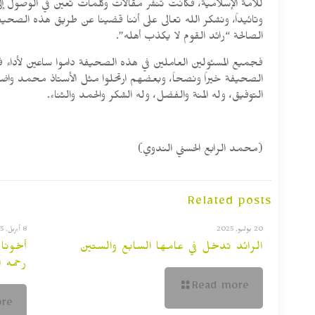
للأمة الإسلامية، فكانت تنشر مقالات وكلمات تعين في الوصول إلى
وتائيداً، ونشكر الله تعالى على أننا قضينا عن طريق هذه الصحيفة
الصالحة “رائد القوم لا يكذب أهله”.
فجميع المسئولين العاملين في هذه الصحيفة داموا ساعين لأداء
الصحيفة خيراً ونصحاً، وبعضهم ارتحلوا مثل الأستاذ محمد واضح
التوفيق، وله المنة والفضل، وله الشكر والحمد والثناء.
(محمد الرابع الحسني الندوي)
Related posts
20 يوليو, 2025
8 أبريل, 2025
الرائد تدخل في عامها السابع والستين
أخونا
رحمه ا
Read more
re