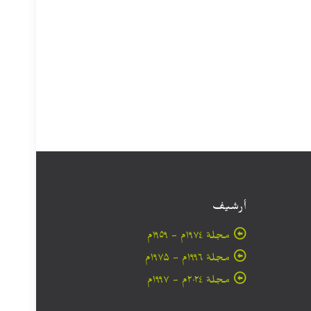
أرشيف
مجلة ۱۹۷٤م - ١٩٥٩م
مجلة ۱۹۹٦م - ۱۹۷۵م
مجلة ۲۰۲٤م - ۱۹۹۷م