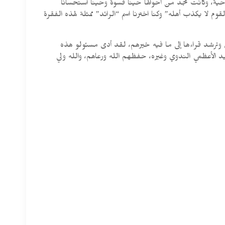
ية، وكانت تجد من أحوالها حيناً قسوة وحيناً استحساناً
م لا يكذب أهله” وكنا اخترنا اسم “الرائد” ممثلة لهذه الفقرة
وترشد قراءها إلى ما فيه خيرهم، لقد أدى مسئولو هذه
 الأعظمي الندوي وغيره، حفظهم الله ورعاهم، والله ولي