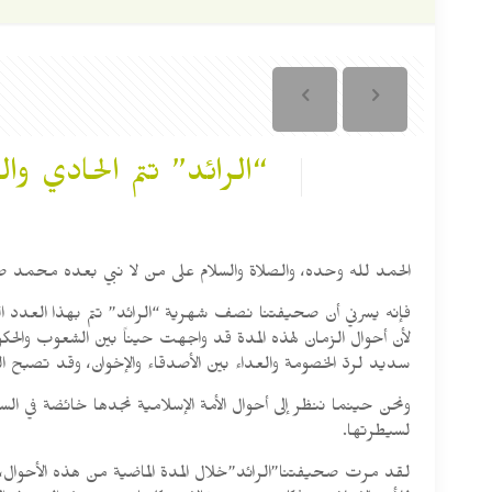
“الرائد” تتم الحادي و
الحمد لله وحده، والصلاة والسلام على من لا نبي بعده محمد ص
فإنه يسرني أن صحيفتنا نصف شهرية “الرائد” تتم بهذا العدد الع
لأن أحوال الزمان لهذه المدة قد واجهت حيناً بين الشعوب وال
سديد لردّ الخصومة والعداء بين الأصدقاء والإخوان، وقد تصبح ا
ونحن حينما ننظر إلى أحوال الأمة الإسلامية نجدها خائضة في ا
لسيطرتها.
لقد مرت صحيفتنا”الرائد”خلال المدة الماضية من هذه الأحوال