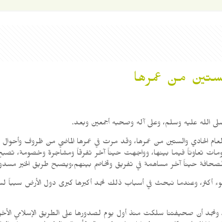
الستين من عمرها
لى الله عليه وسلم، وعلى آله وصحبه أجمعين وبعد.
ام الحادي والستين من عمرها، وقد مرت في عمرها الماضي من ظروف وأحوال لل
حكومات تعاوناً فيما بينها، وواجهت حيناً آخر تفرقاً ومشاجرة وخصومة، ت
لصحافة حيناً آخر مساهمة في تفريق وتخاصم بينهم،ويصبح طريق الخير مسدودا
لسوء أكثر، وعندما نبحث في أسباب ذلك نجد أكبرها كبرى دول الأرض سبباً ل
، ونجد أن صحيفتنا سلكت منذ أول يوم لصدورها على الطريق الإسلامي الأخ