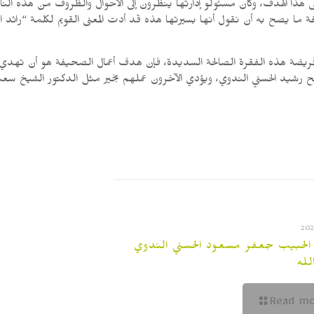
 هذا الهدف، وكان مسئولو إدارتها ينظرون إلى الأحوال والظروف من هذه الناح
 ما يصح به أن نقول أنها بسيرتها هذه قد أدت المعنى القويم لكلمة “رائد القو
 فريضة هذه الفقرة الصالحة السديدة، فإن هدف أعمال الصحيفة هو أن تهدي 
 رشيد الحسني الندوي، ويؤدي الآخرون عملهم بخير مثل الدكتور الشيخ سعيد
 الحبيب جعفر مسعود الحسني الندوي
لله
Read mo