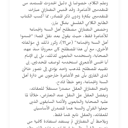
وعلم الكلام، خصوصًا في دليل الحدوث المستمد من
المتقدمين الأشاعرة. وقد اقتبس التفتازاني عبارات
المتقدمين بكثرة ودون ذكر المصادر، مما أكسب الكتاب
الطابع الكلامي الفلسفي بشكل بارز.
وخصص التفتازاني مصطلح أهل السنة والجماعة
للأشاعرة فقط، حيث يقول بعد نقل قصة: “فسموا
أهل السنة والجماعة” (ص11)، وكرر ذلك في مؤلفاته
الأخرى، مع أن هذا المصطلح كان معروفًا منذ عهد
الصحابة، واستخدمه التابعون كذلك، بل إن الإمام
أبا الحسن الأشعري استخدمه لوصف المحدثين. إن
تقييد المصطلح لمذهب واحد يؤدي إلى تصور خاطئ
لدى القارئ بأن غير الأشاعرة خارجون عن دائرة أهل
السنة والجماعة، وهو خطأ فادح.
واعتبر التفتازاني العقل مصدرًا مستقلًا للعقائد،
ويفضل العقل على النقل عند التعارض، خلافًا لما
عليه الصحابة والتابعون والأئمة السابقون الذين
جعلوا القرآن والسنة هما المصدران الأساسيان
للعقائد، والعقل تابع لهما فقط.
ويلاحظ أن التفتازاني لم يستفد استفادة كافية من