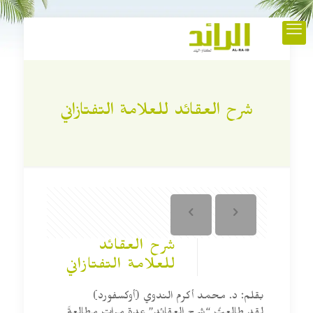
شرح العقائد للعلامة التفتازاني
شرح العقائد
للعلامة التفتازاني
بقلم: د. محمد أكرم الندوي (أوكسفورد)