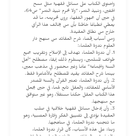
واحتوى الكتاب على مسائل فقهية مثل مسح
الخفين، ونبيذ التمر، “ولا نحرم نبيذ التمر” ص64،
في حين أن جمهور الفقهاء يرون تحريمه، ما قد
يعطي انطباعًا خاطئًا بأن من يخالف هذا الرأي
خارج من نطاق العقيدة.
ومن أسباب إقصاء شرح العقائد من منهج دار
العلوم ندوة العلماء:
1. أن ندوة العلماء تهدف إلى الإصلاح وتقريب جميع
طوائف المسلمين، ويستلزم ذلك إبقاء مصطلح “أهل
السنة والجماعة” عامًا وغير محصور في مذهب معين،
بينما شرح العقائد يقيد المصطلح بالأشاعرة فقط.
2. وأن ندوة العلماء تعتبر القرآن والسنة المصدر
الأساسي للعقائد، والعقل تابع لهما، في حين يجعل
هذا الكتاب العقل حكمًا مستقلًا، وهو غير متوافق
مع منهجها.
3. وأن إدخال مسائل فقهية خلافية في صلب
العقيدة يؤدي إلى تضييق الفكر وإثارة العصبية، وهو
ما تتجنبه ندوة العلماء في مناهجها.
وبناءً على هذه الأسباب، كان قرار ندوة العلماء