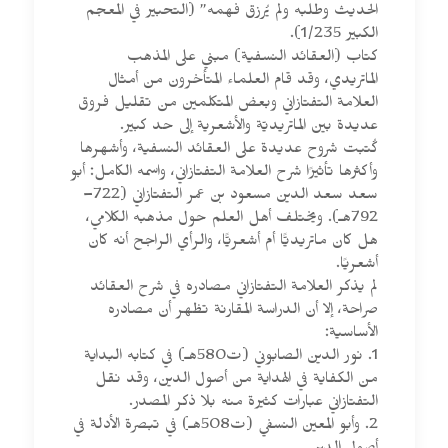
الحديث وطلبه ولم يُرزق فهمه” (التحبير في المعجم
الكبير 1/235).
كتاب (العقائد النسفية) مبني على المذهب
الماتريدي، وقد قام العلماء المتأخرون من أمثال
العلامة التفتازاني وبعض المتكلمين من تقليل فروق
عديدة بين الماتريديّة والأشعرية إلى حد كبير.
كُتبت شروح عديدة على العقائد النسفية، وأشهرها
وأكثرها تأثيرًا شرح العلامة التفتازاني، واسمه الكامل: أبو
سعد سعد الدين مسعود بن عمر التفتازاني (722–
792هـ). ويختلف أهل العلم حول مذهبه الكلامي،
هل كان ماتريديًّا أم أشعريًّا، والرأي الراجح أنه كان
أشعريًا.
لم يذكر العلامة التفتازاني مصادره في شرح العقائد
صراحة، إلا أن الدراسة المقارنة تظهر أن مصادره
الأساسية:
1. نور الدين الصابوني (ت580هـ) في كتابه البداية
من الكفاية في الهداية من أصول الدين، وقد نقل
التفتازاني عبارات كثيرة منه بلا ذكر المصدر.
2. وأبو المعين النسفي (ت508هـ) في تبصرة الأدلة في