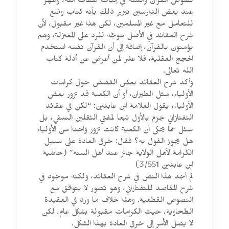
نصوص القرآن والسنة في إثبات صفات الله، وظهر
عند بعض الدارسين تبرير ذلك بأنه كتاب وضع
للتعامل مع غير المسلمين، لكن هذا غير مقبول، لأن
شرح العقائد في الأصل موجَّه للرد على المعتزلة، وهم
يؤمنون بالقرآن، إضافة إلى أن القرآن نفسه استخدم
الحجج العقلية، فلا عذر لمن أعرض عن أدلة كتاب
الله تعالى.
وأكد شرح العقائد بعض القصص حول كرامات
الأولياء، مثل الطيران، أو أن الكعبة قد تزور بعض
الأولياء، يقول العلامة ابن عابدين: “لكن في عقائد
التفتازاني جزم بالأول تبعا لمفتي الثقلين النسفي، بل
سئل عما يحكى أن الكعبة كانت تزور واحدا من الأولياء
هل يجوز القول به؟ فقال: خرق العادة على سبيل
الكرامة لأهل الولاية جائز عند أهل السنة” (حاشية
ابن عابدين 3/551)
لم أجد هذا النص في شرح العقائد، ولكنه موجود في
شرح المقاصد للتفتازاني، وهو تصور لا يتوافق مع
النصوص القطعية. وهذا خلاف ما ورد في العقيدة
الطحاوية، حيث الكرامات مقبولة بشكل عام، لكن
لا يصل الأمر إلى خرق العادة بهذا الشكل.