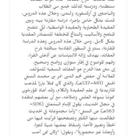
لقد طالعتُ “شرح العقائد” عدة مرات مطالعةً
منتظمة، ودرَّستهُ كذلك لجمع من الطلاب
والباحثين في أوكسفورد ولندن، وخلال هذه الدروس،
قمتُ بشكل خاص بإجراء دراسة مقارنة بينه وبين
العقيدة الطحاوية والعقيدة الواسطية، لكي تتضح
المناهج والأساليب والنتائج المختلفة للمصادر العقدية
بشكل كامل. ومن خلال هذه الدروس وهذه الدراسة
المقارنة، ستتمّ في السطور القادمة مناقشة شرح
العقائد، بهدف إزالة الالتباسات عن أذهان القراء
وفهم الموضوع في إطار متوازن وواضح وصحيح.
إن متن هذا الشرح هو العقائد النسفية للمؤلف
العلامة أبي حفص نجم الدين عمر بن محمد النسفي
الحنفي (461–537هـ)، والذي كان ممثلاً بارزًا لمذهب
الماتريديّة في علم العقيدة والكلام، وقد أشاد المؤرخون
عمومًا بنبوغه العلمي وصلاحه، مع أن بعضهم انتقده
في مجال الحديث، يقول الإمام السمعاني (506–
563هـ) عن النسفي: “وأما مجموعاته في الحديث
فطالعت منها الكثير وتصفحتها فرأيت فيها من
الخطأ وتغيير الأسماء وإسقاط بعضها شيئًا كثيرًا،
وأوهامًا غير محصورة”، ويقول: “وكان ممن أحب