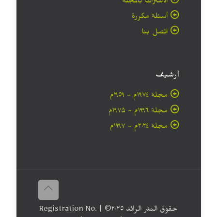
الاشتراك بالمجلة
أسئلة مكررة
اتصل بنا
أرشيف
مجلة ۱۹۷٤م - ١٩٥٩م
مجلة ۱۹۹٦م - ۱۹۷۵م
مجلة ۲۰۲٤م - ۱۹۹۷م
حقوق النشر الرائد ٢٠۲٥© | Registration No.