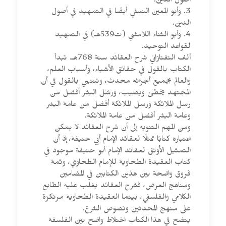
أصول الدين.
3. وأبو المعين النسفي أيضًا في التمهيد في أصول
الدين.
4. وأبو الثناء اللامشي (ت539هـ) في التمهيد
لقواعد التوحيد.
ألف التفتازاني شرح العقائد سنة 768هـ. تبدأ
الكتاب بالقول في حقائق الأشياء، وأسباب العلم،
والعالم بجميع أجزائه محدث، وتنتهي بالقول في أن
المجتهد يخطئ ويصيب، ورسُل البشر أفضل من
رسل الملائكة ورسل الملائكة أفضل من عامة البشر
وعامة البشر أفضل من عامة الملائكة.
ومن المهم التنويه إلى أن شرح العقائد لا يمكن
اعتباره كتابًا ممثلًا لعقائد الإمام أبي حنيفة، إذ أن
التمثيل الأوثق لعقائد الإمام أبو حنيفة موجود في
كتاب العقيدة الطحاوية للإمام الطحاوي، وثمة
فروق واضحة بين هذين الكتابين في المضامين
ومناهج العرض، فشرح العقائد يغلب عليه الطابع
الكلامي والفلسفي، بينما العقيدة الطحاوية مرتكزة
على منهج المحدثين ونصوص الشرع.
يتضح في هذا الكتاب اختلاط واضح بين الفلسفة