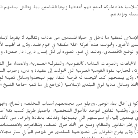
سلامية هذه الحركة لعدم فهم أهدافها ونوايا القائمين بها، وناقش بعضهم ا
سبيله ويؤيدهم.
لإسلامي لتنقية ما دخل في حياة المسلمين من عادات وتقاليد لا يقرها الإسلا
 الأخرى، وتحولت هذه الحركة حملة مكثفة في عموم الهند، وكان لها أطيب الأثر،
 الوضع الاقتصادي، وذلك في ضوء تصوره أن لكل إنسان دارين: دار صغيرة، و دار كب
الاتجاهات والنـزعات الهـدامة، كالقـومية، والتفرقـة العنصرية، والاعتداء على ا
حـارب بقوة القومية العـربية التي تحولت إلى عقيدة و دين، وحارب النـزعة ال
ة، وكان ينصحهم كلما أتيحت له فرصة اللقاء بهم ليتخذوا وسائل كفيلة لوقاية
تخاذ وسائل مادية لرقي البلدان الإسلامية (ليراجع إلى ما كتبه سماحة الشيخ الن
 في أعمال بناء الوطن، ويزيلوا من مجتمعهم أسباب التخلف، والصراع، والجهل
بري، وقضية القانون الموحد للأحوال الشخصية؛ باختيار طريق كسب ثقة أصحاب
ينتمون إليه، أو سياستهم التي يتبنونها، وكذلك بالقادة والزعماء من الأغلبي
عة في إطار القانون والنظام، ومنع عن اتخاذ طرق العنف، والمظاهرات والاعت
أيها الذين آمنوا إن تتقوا الله يجعـل لكم فـرقـاناً ((الأنفال: 208) وكان يشرح الفرقان بأن تتميزحياة المسلمين ع