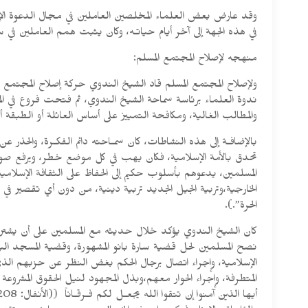
وقد عارض بعض العلماء المخلصين العاملين في مجال الدعوة الإ
في هذه الجهة إلى آخر أيام حياتـه، وكان يثبت همم العاملين في 
منهجه لإصلاح المجتمع المسلم:
ولإصلاح المجتمع المسلم قاد الشيخ الندوي حركة إصلاح المجتمع ا
ندوة العلماء برئاسة سماحة الشيخ الندوي، ثم فتحت فروع في المدن
والمطالب الغالية، ومكافحة التمييز على أساس العائلة أو الطبقة أو
بالإضافـة إلى هذه النشاطات، كان سمـاحته دائم الفكـرة، والحذر عن 
تحدق بالأمة الإسلامية، فكان يهب في كل موضع خطر، ويرفع صوته، ف
المسلمين، يدعوهم بأسلوب حكيم إلى الحفاظ على الثقافة الإسلامي
الخارجية،وتربية الجيل الجديد تربية دينية، من دون أي تقصير في ا
الحرة”.).
كان الشيخ الندوي يؤكد خلال حديثه مع المسلمين على أن يشتركوا
نصح المسلمين لحل قضية سارة بانو المشهورة، وقضية المسجد البا
الإسلامية، وإجراء اتصال برجال الحكم بغض النظر عن حزبهم الذي 
المتطرفة، وإجراء الحوار معهم،وبذل المجهود لنيل الحقوق المشرو