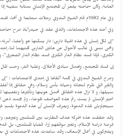
ولذلك كان يتابع مجريات الحياة، فلما شاهد الشيخ الندوي تدهور ا
العامة، وكان سماحته يشعر أن المجتمع الإنساني بمثابة سفينة إذ
وفي عام 1982م قام الشيخ الندوي برحلات متتابعة في أنحاء الهند المختلفة، وأقام اتصالات بالقادة ورجال الفكر.
وفي أحد هذه الاجتماعات، والذي عقد في حيدرآباد صرح سماحته
“إن لكل إنسان في هذه الحياة دارين: دار يسكنها هو وأعضاء أسرت
ونحن ننسى في غالب الأحوال عن هاتين الدارين كلتيهما لنا، إحداه
الكبرى، فإذا فسد نظام الدار الكبرى فسد نظام الدار الصغرى”، و
إن فساد المجتمع، وإهمال مبادئ الأخلاق، وغلبة الشر، وحب المال
وصرح الشيخ الندوي في كلمة ألقاها في إحدى الاجتماعات : “إن العال
والقيم التي تلزم لنجاته وحياته بأمن وسلام، وهي حقائق إذا أغف
سبيلها، و لا تزال هذه الحقائق تحمل هويتها وتأثيرها ونفعيتها لل
ضمير الإنسان لم يمت رغم هذه العواصف الهوجاء، ولم يجمد ذهن 
سيتجاوبان لهذه الدعوة، ويعرف الإنسان أن هذه الدعوة بلسم لج
وقد حققت هذه الحركة هدف التقارب بين المسلمين وغيرهم، وجم
فرصة دراسة الإسلام، وتغير موقفهم إزاء قضايا المسلمين، بل قد
ويشتركون في أعمال الإسعاف، وقد ساعدت هذه الاجتماعات في بع