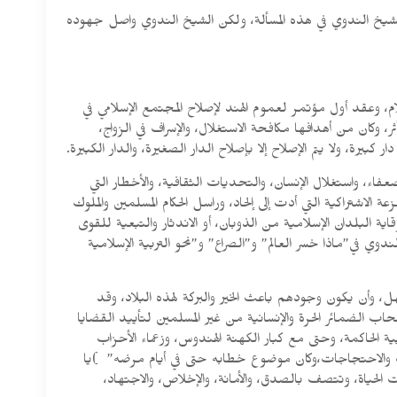
لشيخ الندوي في هذه المسألة، ولكن الشيخ الندوي واصل جهوده
م، وعقد أول مؤتمر لعموم الهند لإصلاح المجتمع الإسلامي في
 وكان من أهدافها مكافحة الاستغلال، والإسراف في الزواج،
يرة، ولا يتم الإصلاح إلا بإصلاح الدار الصغيرة، والدار الكبيرة.
لضعفاء، واستغلال الإنسان، والتحديات الثقافية، والأخطار التي
اشتراكية التي أدت إلى إلحاد، وراسل الحكام المسلمين والملوك
 البلدان الإسلامية من الذوبان، أو الاندثار والتبعية للقوى
دوي في”ماذا خسر العالم” و”الصراع” و”نحو التربية الإسلامية
، وأن يكون وجودهم باعث الخير والبركة لهذه البلاد، وقد
 الضمائر الحرة والإنسانية من غير المسلمين لتأييد القضايا
ة الحاكمة، وحتى مع كبار الكهنة الهندوس، وزعماء الأحزاب
صامات والاحتجاجات،وكان موضوع خطابه حتى في أيام مرضه” )يا
ن غيرهم كلياً في سائر مجالات الحياة، وتتصف بالصدق، والأمانة، والإخلاص، والاجتهاد،