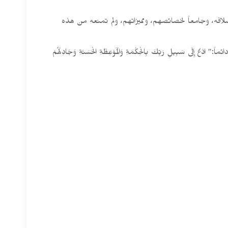
لأسلافه، وجامعاً لخصائصهم، ومميزاتهم، ولم تمنعه من هذه
ِ رَبِّكَ بِالْحِكْمَةِ وَالْمَوْعِظَةِ الْحَسَنَةِ وَجَادِلْهُمْ