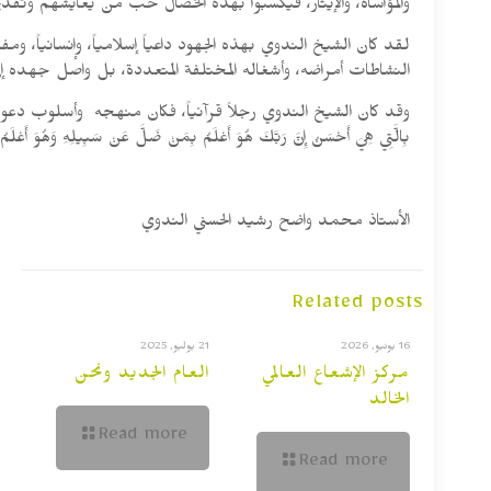
والمؤاساة، والإيثار، فيكسبوا بهذه الخصال حب من يعايشهم وتقديرهم 
لقد كان الشيخ الندوي بهذه الجهود داعياً إسلامياً، وإنسانياً، وم
النشاطات أمراضه، وأشغاله المختلفة المتعددة، بل واصل جهده إلى
وقد كان الشيخ الندوي رجلاً قرآنياً، فكان منهجه وأسلوب دعوته مستمداً من 
بِالَّتِي هِيَ أَحْسَنُ إِنَّ رَبَّكَ هُوَ أَعْلَمُ بِمَنْ ضَلَّ عَنْ سَبِيلِهِ وَهُوَ أَعْل
الأستاذ محمد واضح رشيد الحسني الندوي
Related posts
16 يونيو, 2026
21 يوليو, 2025
مركز الإشعاع العالمي
العام الجديد ونحن
الخالد
Read more
Read more