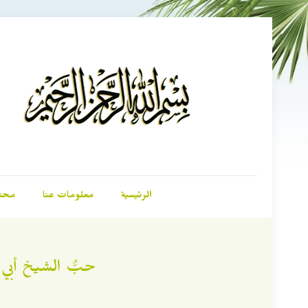
الرئيسية
معلومات عنا
محت
حبُّ الشيخ أبي