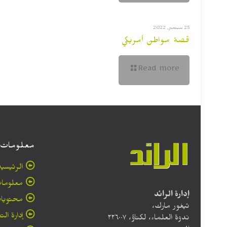
25 سبتمبر, 2022
قصة مواطن أمريكي
Read more
معلومات
الرئيسية
معلومات
إدارة الرائد
محتويا
تيغور مارك،
إدارة الت
ندوة العلماء، لكناؤ، ۲۲٦۰۰۷