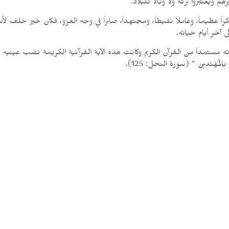
ويعتبروا بركة ولا وبالاً للبلاد.
فكراً عظيماً، وعاملاً نشيطاً، ومجتهداً، صابراً في وجه الغزو، فكان خير خلف 
 آخر أيام حياته.
القرآن الكريم وكانت هذه الآية القرآنية الكريمة نصب عينيه دائماً:” ادْعُ إِلَى سَبِيل
َمُ بِالْمُهْتَدِينَ ” (سورة النحل: 125).