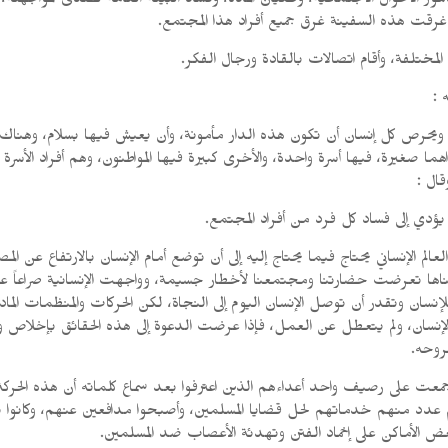
لأحوال الاجتماعية، وطغيان المادة، وفساد البيئة العامة تصدى لمواجهته، وكان 
ا غرقت هذه السفينة غرق جميع أفراد هذا المجتمع.
 :
ه، ويحرص كل إنسان أن تكون هذه الدار مأمونة، وأن يعيش فيها بسلام، وهناك 
ما صغيرة، فيها أسرة واحدة، والأخرى كبيرة فيها المواطنون، وهم أفراد الأسر
قال :
 يؤدي إلى فساد كل فرد من أفراد المجتمع.
م الإنساني يحتاج فيما يحتاج إليه إلى أن توضع أمام الإنسان بالارتفاع عن المص
لناها تعرضت حضارتنا ومجتمعنا لأخطار جسيمة، وواجهت الإنسانية صراعاً عنيف
إنسان وتقدر أن توصل الإنسان اليوم إلى النجاة، لكن الحركات والمنظمات المادي
الإنسان، ولم يتعطل عن العمل، فإذا عرضت الدعوة إلى هذه الحقائق بإخلاص 
روحه.
عت على رصيف واحد أعداءهم الذين اعترفوا بعد سماع كلماته أن هذه الحرك
م عدد منهم خدماتهم لحل قضايا المسلمين، وأصبحوا مدافعين عنهم، وكانوا يق
ض الأماكن على إخماد الفتن وتهدئة الأعصاب ضد المسلمين.