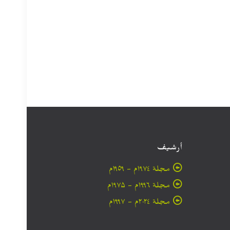
أرشيف
مجلة ۱۹۷٤م - ١٩٥٩م
مجلة ۱۹۹٦م - ۱۹۷۵م
مجلة ۲۰۲٤م - ۱۹۹۷م