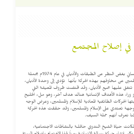
في إصلاح المجتمع
أنشأ سماحة الشيخ أبي الحسن علي الحسني الندوي-رحمه الله تعالى- لحبِّه للإنسانية حركة رسالة الإنسانية التي كانت تهدف إلى إصلاح المجتمع الإنساني بغض النظر عن الطبقات والأديان في عام 1974م بحملة
سلمين عن مخاوفهم بهذه الحركة بأنها تؤدي إلى وحدة الأديان،
تي تتفق عليها جميع الأديان، وقد اقتضت ظروف المعيشة التي
 و وراء هذه الأهداف الإنسانية هناك هدف آخر، وهو ملء الخليج
ثها الحركات الطائفية المعادية للإسلام والمسلمين، وعرض الوجه
 موجهة تعتدي على الإسلام والمسلمين، وقد حققت هذه الحركة
كنا نعرف أنهم حملة السيف.
فكانت حياة الشيخ الندوي حافلـة بالنشاطات الاجتماعية،