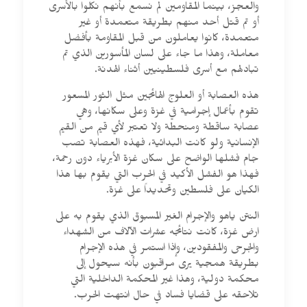
والعجز، بينما المقاومين لم نسمع بأنهم نكلوا بالأسرى
أو تم قتل أحد منهم بطريقة متعمدة أو غير
متعمدة، كانوا يعاملون من قبل المقاومة بأفضل
معاملة، وهذا ما جاء على لسان المأسورين الذي تم
تبادلهم مع أسرى فلسطينيين أثناء الهدنة.
هذه العصابة أو العلوج الهائجين مثل الثور المسعور
تقوم بأعمال إجرامية في غزة وعلى سكانها، وهي
عصابة ساقطة ومنحطة ولا تعتبر لأي قيم من القيم
الإنسانية ولو كانت البدائية، فهذه العصابة تصب
جام فشلها الواضح على سكان غزة الأبرياء دون رحمة،
فهذا هو الفشل الأكيد في الحرب التي يقوم بها هذا
الكيان على فلسطين وتحديداً على غزة.
النتن ياهو والإجرام الغير المسبوق الذي يقوم به على
ارض غزة، كانت نتائجه عشرات الآلاف من الشهداء
والجرحى والمفقودين، وإذا استمر في هذه الإجرام
بطريقة همجية يرى مراقبون بأنه سيحول إلى
محكمة دولية، وهذا غير المحكمة الداخلية التي
تلاحقه على قضايا فساد في حال انتهت الحرب.