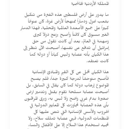
المملكة الأردنية الهاشمية
ما يدور على أرض فلسطين هذه الفترة من تنكيل
بشعب اعزل ودماراً ممنهجاً لأرض غزة، كان عنواناً
كبيراً على جميع الأصعدة العالمية والمحلية، فهذا الدمار
الغير مسبوق كان لافتاً وأصبح يزعج دولاً كبرى
ومهمة في العالم، بعد أن كانت تقول من حق
إسرائيل أن تدافع عن نفسها، أصبحت الآن تنظر إلى
هذا الكيان بأنه عصابة وليس كياناً أو دولة كما
كانت تعتقد.
هذا الكيان تخلى عن كل القيم والمبادئ الإنسانية
فأصبح متوحشاً لدرجة كبيرة جداً، فلم يصبح
الموضوع إرهاب دولة كما كان يقال في السابق، بل
أصبحت عصابة مسلحة تقوم بقتل وتدمير ارض
صغيرة بدعم غربي واضح ولا لبس به، ويرى المراقبون
بأن هذه العصابة تجاوزت كل المعايير الدولية في
الحروب والأسس الإنسانية التي تنص عليها كل
المنظمات الدولية، فهي عصابة تملك سلاح، ولا
تجيد استخدام هذا السلاح إلا على الأطفال والنساء