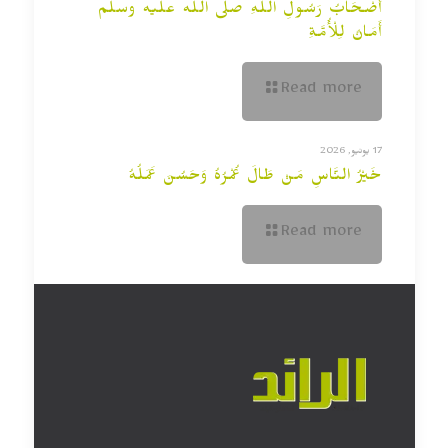
أَصْحَابُ رَسُولِ اللَّهِ صلى الله عليه وسلم
أَمَانٌ لِلْأُمَّةِ
Read more
17 يونيو, 2026
خَيْرُ النَّاسِ مَنْ طَالَ عُمْرُهُ وَحَسُنَ عَمَلُهُ
Read more