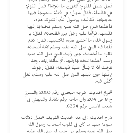
جاءَتِ امْرَأَةٌ إلى النبيِّ صلى الله عليه وسلم ببُرْدَةٍ،
فَقالَ سَهْلٌ لِلْقَوْمِ: أتَدْرُونَ ما البُرْدَةُ؟ فَقالَ القَوْمُ:
هي الشَّمْلَةُ، فَقالَ سَهْلٌ: هي شَمْلَةٌ مَنْسُوجَةٌ فِيها
حاشِيَتُها، فَقالَتْ: يارَسولَ اللَّهِ، أكْسُوكَ هذِه،
فأخَذَها النبيُّ صلى الله عليه وسلم مُحْتاجًا إلَيْها
فَلَبِسَها، فَرَآها عليه رَجُلٌ مِنَ الصَّحابَةِ، فَقالَ: يا
رَسولَ اللَّهِ، ما أحْسَنَ هذِه، فاكْسُنِيها، فَقالَ: نَعَمْ
فَلَمّا قامَ النبيُّ صلى الله عليه وسلم لامَهُ أصْحابُهُ،
قالوا: ما أحْسَنْتَ حِينَ رَأَيْتَ النبيَّ صلى الله عليه
وسلم أخَذَها مُحْتاجًا إلَيْها، ثُمَّ سَأَلْتَهُ إيّاها، وقدْ
عَرَفْتَ أنَّه لا يُسْأَلُ شيئًا فَيَمْنَعَهُ، فَقالَ: رَجَوْتُ
بَرَكَتَها حِينَ لَبِسَها النبيُّ صلى الله عليه وسلم، لَعَلِّي
أُكَفَّنُ فِيه.
تخريج الحديث اخرجه البخاري برقم 2093 والنسائي
ج 8 ص 204 وابن ماجه برقم 3555 والبيهقي في
شعب الايمان برقم 6234.
شرح الحديث : إن هذا الحديث الشريف يحمل دلالات
منوعة منها ما كان في قلوب أصحاب رسول الله
صلى الله عليه وسلم من حب له صلى الله عليه