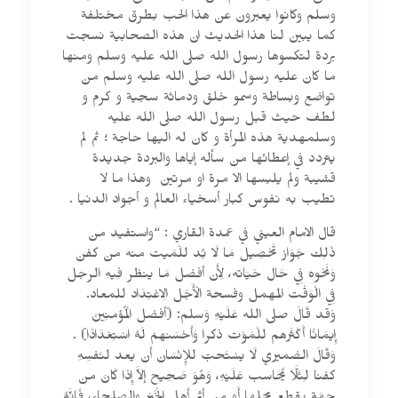
وسلم وكانوا يعبرون عن هذا الحب بطرق مختلفة
كما يبين لنا هذا الحديث ان هذه الصحابية نسجت
بردة لتكسوها رسول الله صلى الله عليه وسلم ومنها
ما كان عليه رسول الله صلى الله عليه وسلم من
تواضع وبساطة وسمو خلق ودماثة سجية و كرم و
لطف حيث قبل رسول الله صلى الله عليه
وسلمهدية هذه المرأة و كان له اليها حاجة ؛ ثم لم
يتردد في إعطائها من سأله إياها والبردة جديدة
قشيبة ولم يلبسها الا مرة او مرتين وهذا ما لا
تطيب به نفوس كبار أسخياء العالم و أجواد الدنيا .
قال الامام العيني في عمدة القاري : “واستفيد من
ذَلِك جَوَاز تَحْصِيل مَا لَا بُد للْمَيت منه من كفن
وَنَحْوه فِي حَال حَيَاته، لِأَن أفضل مَا ينظر فِيهِ الرجل
فِي الْوَقْت المهمل وفسحة الْأَجَل الِاعْتِدَاد للمعاد.
وَقد قَالَ صلى الله عَلَيْهِ وَسلم: (أفضل الْمُؤمنِينَ
إِيمَانًا أَكْثَرهم للْمَوْت ذكرا وَأَحْسَنهمْ لَهُ اسْتِعْدَادًا) .
وَقَالَ الضميري لَا يسْتَحبّ للإِنْسَان أَن يعد لنَفسِهِ
كفنا لِئَلَّا يُحَاسب عَلَيْهِ، وَهُوَ صَحِيح إلاَّ إِذا كَانَ من