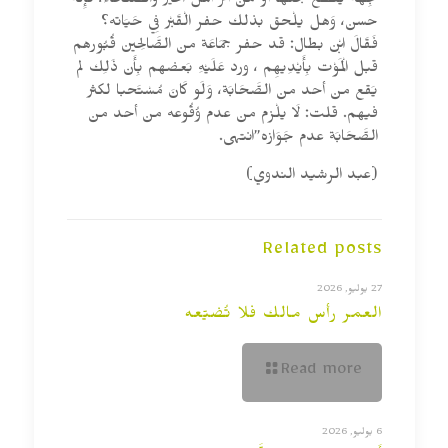
جِهَة يقطع بحلها أَو من أثر أهل الْخَيْر والصلحاء، فَإِنَّهُ
حسن، وَهل يلْحق بذلك حفر الْقَبْر فِي حَيَاته؟
فَقَالَ ابْن بطال: قد حفر جمَاعَة من الصَّالِحين قُبُورهم
قبل الْمَوْت بِأَيْدِيهِم ، ورد عَلَيْهِ بَعضهم بِأَن ذَلِك لم
يَقع من أحد من الصَّحَابَة، وَلَو كَانَ مُسْتَحبا لكثر
فيهم. قلت: لَا يلْزم من عدم وُقُوعه من أحد من
الصَّحَابَة عدم جَوَازه”انتهى.
(عبد الرشيد الندوي)
Related posts
27 يوليو, 2026
العمر رأس مالك فلا تُضيّعه
Read more
6 يوليو, 2026