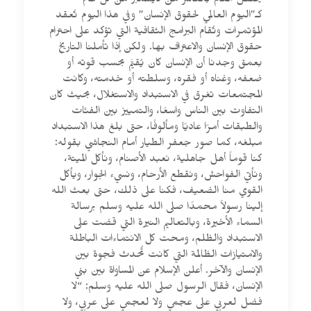
يحتفل العالم بالعاشر من ديسمبر من كل عام
كـ”اليوم العالمي لحقوق الإنسان” وفي هذا اليوم تُعقد
المؤتمرات وتُقام البرامج الثقافية التي تؤكد على احترام
حقوق الإنسان والاعتراف بها. ولكن إذا تأملنا التاريخ
بعمق وجدنا أن الإنسان كان يُقيَّم بحسب قوته أو
ضعفه، وغناه أو فقره، وسلطته أو خدمته، وكانت
المجتمعات تغرق في الاستبداد والاستغلال، بحيث كان
التفاوت بين الناس واسعًا، والتمييز بين الفئات
والطبقات أمرًا عاديًا ومألوفًا، حتى بلغ هذا الاستبداد
مبلغه، كما صور جعفر الطيار أمام النجاشي بقوله:
كنا قوماً أهل جاهلية، نعبد الأصنام، ونأكل الميتة،
ونأتي الفواحش، ونقطع الأرحام، ونسيء الجوار، ويأكل
القوي منا الضعيف، فكنا على ذلك، حتى بعث الله
إلينا رسولاً محمدًا صلى الله عليه وسلم برسالة
السماء الأخيرة، وبالتعاليم النيرة التي قضت على
الاستبداد والظلم، ومحت كل الانتماءات الباطلة
والامتيازات الظالمة التي كانت تُحدث فجوة بين
الإنسان والآخر. أعلن الإسلام عن المساواة بين بني
الإنسان، فقال الرسول صلى الله عليه وسلم: “لا
فضل لعربي على عجمي ولا لعجمي على عربي، ولا