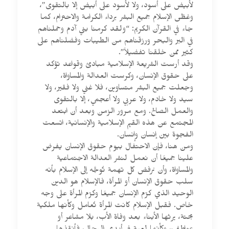
لأبيض على أسود، ولا لأسود على أبيض إلا بالتقوى”،
وغطّى الإسلام جميع البشر برداء الكرامة والاحترام، كما
جاء في القرآن الكريم: “ولقد كرمنا بني آدم وحملناهم
في البر والبحر ورزقناهم من الطيبات وفضلناهم على
كثير ممن خلقنا تفضيلاً”.
وقد أرست الشريعة الإسلامية مبادئ وقواعد تؤكد
على حقوق الإنسان، وكرست العدالة والمساواة،
وجعلت جميع البشر متساوين، فلا غني ولا فقير، ولا
سيد ولا خادم، ولا عربي ولا أعجمي، إلا بالتقوى
والعمل الصالح. ومع مرور الزمن وبعد أن ابتعد
المجتمع عن هذه القيم الإسلامية والإنسانية، اتسعت
الفجوة بين إنسان وإنسان.
ومن هنا، فإن الاحتفال بيوم حقوق الإنسان يفرض
علينا جميعًا أن نعمل لنشر العدالة الاجتماعية
والمساواة، وأن نرفض كل تهمة تُوجَّه إلى الإسلام بأنه
سلب حقوق الإنسان أو المرأة، فالإسلام هو الدين
الوحيد الذي كرّم الإنسان جميعًا وكرّم المرأة على وجه
خاص. فقبل الإسلام كانت المرأة تُعامل وكأنها ملكية
بحتة، يرثها الأبناء بعد وفاة الأب، بلا مشاعر أو