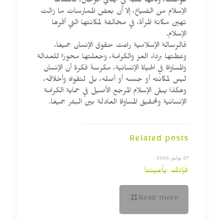
عواطف، وكأنها لعبة في أيدي الرجال، فأنقذها
الإسلام من الضياع، إلا أن بعض الممارسات ما زالت
تهين مكانة المرأة، في مخالفة لمكانتها التي أقرها
الإسلام.
فالرسالة الإسلامية راعت حقوق الإنسان جميعًا،
وغطتها برداء العز والكرامة، وجعلتها محورًا للعدالة
والمساواة في الحياة الإنسانية، مكرسةً فكرة أن الإنسان
ليس لمكانته أو جنسه أو أصله، بل لتقواه وأخلاقه،
وهكذا يبقى الإسلام المرجع الأصيل في حماية الكرامة
الإنسانية وتحقيق المساواة العادلة بين البشر جميعًا.
Related posts
27 يوليو, 2026
فإنك بأعيننا
Read more