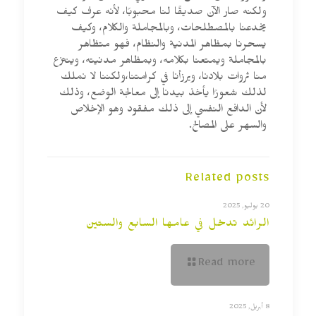
ولكنه صار الآن صديقًا لنا محبوبًا، لأنه عرف كيف
يخدعنا بالمصطلحات، وبالمجاملة والكلام، وكيف
يسحرنا بمظاهر المدنية والنظام، فهو متظاهر
بالمجاملة ويمتعنا بكلامه، وبمظاهر مدنيته، وينتزع
منا ثروات بلادنا، ويرزأنا في كرامتنا،ولكننا لا نملك
لذلك شعورًا يأخذ بيدنا إلى معالجة الوضع، وذلك
لأن الدافع النفسي إلى ذلك مفقود وهو الإخلاص
والسهر على المصالح.
Related posts
20 يوليو, 2025
الرائد تدخل في عامها السابع والستين
Read more
8 أبريل, 2025