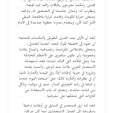
التخطيط للعمل، وطريق البحث فيما يحسن أو لا
يحسن، ولكننا مغرمون بالكلام، ونجد فيه المتعة،
ونطرب له، ونبذل جلستنا في التصفيق له، وذلك
يمتص حرارة قلوبنا، ويجمد شرارة عاطفتنا، فيبقى
الأمر كما كان، ويتقدم عدونا خطوة جديدة إلى الأمام
.
لقد آن الأوان بعد الخسران الطويل والنكسات المتتابعة
أن نعود إلى الحقيقة المرة، فنعد أنفسنا للعمل،
ونتحلى بالإخلاص لكرامتنا، ولمصالحنا، ولصالح بلادنا
وشعوبنا، وأن نكون ساهرين على الأخطار المحدقة
بنا، وعلى المكائد التي تحاك ضدنا، فقد استهدف
الاستعمار الغربي بلادنا منذ قرنين، وأصبنا بفتنه
وشروره في حرية أوطاننا أولاً، وفي قيمنا وأقدارنا ثانياً،
أو في نظراتنا وأفكارنا ثالثًا، حتى أصبحنا اليوم خدمًا
و اتباعًا في ركبه الحضاري السائر، نسير في موكبه، ونأكل
من فتات مائدته، ونفتح له باب الاستفادة من
الثروات التي نملكها على مصراعيه .
لقد كنا نرى المستعمر في السابق في أوطاننا دخيلاً
ومكروهًا، لأن العمل الاستعماري منه كان صريحًا،