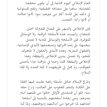
العالم الإسلامي اليوم بحاجة إلى أن يكون مخلصًا
لقضاياه، ساهرًا على مصالحه الحقيقية، وتقع المسئولية
في ذلك على قادته أكثر من غيرهم، سواء كانوا حكامًا،
أو كانوا زعماء الشعب.
فإن الإخلاص والسهر على المصالح المشتركة ضمان
للنجاح، وليست هذه الأسلحة الراقية، ولا الوسائل
المتوفرة، فإن الأسلحة والوسائل المادية لا تعمل
بنفسها؛ بل إنما تحركها وتستعملها الأيدي الإنسانية،
والعقول البشرية، وهذه الأيدي والعقول لا تتحرك
للخير، ولا تعمل بدون الإخلاص واليقظة، وهذا
الإخلاص واليقظة كلما وجدا في تاريخنا جاءا بأحسن
العواقب، ولم يحل في طريقهما لا قلة العدد ولا قلة
السلاح.
وتاريخ الإسلام حافل بأمثلة رائعة غلبت فيها القلة
على الكثرة، وانتصر المغلوب على الغالب، ونزع حقه
منه، فلو أن المسلمين الأوائل خافوا من قلتهم أمام
عدوهم، ومن زهادة أسلحتهم بالنسبة إلى أسلحة
أعدائهم لما خرجوا من أماكنهم وموطنهم، ولما كنا