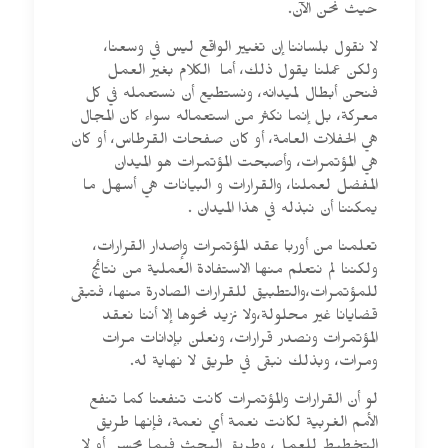
حيث نحن الآن.
لا نقول بلساننا إن تغيير الواقع ليس في وسعنا،
ولكن عملنا يقول ذلك، أما الكلام بغير العمل
فنحن أبطال لميدانه، ونستطيع أن نستعمله في كل
معركة، بل إنما نكثر من استعماله سواء كان المجال
هي الحفلات العامة، أو كان صفحات القرطاس، أو كان
هي المؤتمرات، وأصبحت المؤتمرات هو الميدان
المفضل لعملنا، والقرارات و البيانات هي أسهل ما
يمكننا أن نبذله في هذا الميدان .
تعلمنا من أوربا عقد المؤتمرات وإصدار القرارات،
ولكننا لم نتعلم منها الاستفادة العملية من نتائج
للمؤتمرات،والتطبيق للقرارات الصادرة منها، فتبقى
قضايانا غير محلولة،ولا نزيد نحوها إلا أننا نعقد
المؤتمرات ونصدر قرارات، ونعلن بإدانات مرات
ومرات، وبذلك نبقى في طريق لا نهاية له.
لو أن القرارات والمؤتمرات كانت تنفعنا كما تنفع
الأمم الغربية لكانت نعمة أي نعمة، فإنها طريق