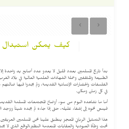
كيف يمكن استبدال ال
بدأ تاريخ المسلمين بعدد قليل لا يعدو عدد أصابع يد واحدة إلا
الطبيعة والمثقفين وحملة الشهادات العلمية العالية في بلاد الغر
الفلسفات والحضارات الإنسانية القديمة، ولم يجدوا فيها ضالتهم من
في كل زمان ومكان.
أما ما نشاهده اليوم من سوء أوضاع المجتمعات المسلمة القديمة ف
فيسعى نحوه إلى إشفاء غليله، حتى إذا جاءه لم يجده شيئاً ووجد ا
هذا التمثيل الرباني المعجز ينطبق علينا نحن المسلمين العريقين ا
تحت وطأة العبودية والعقابات المنعدمة النظير،الواقع الذي لا ي