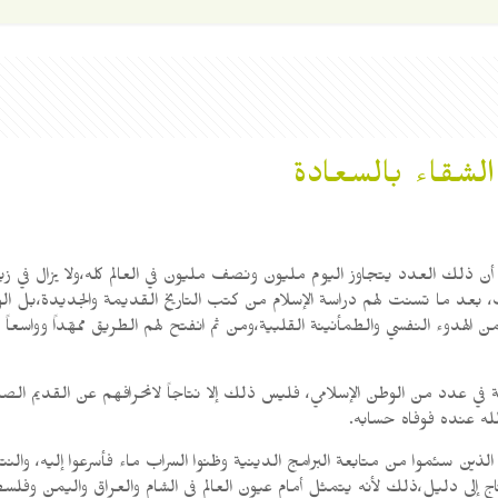
شقاء بالسعادة
 أن ذلك العدد يتجاوز اليوم مليون ونصف مليون في العالم كله،ولا يزال في 
ب، بعد ما تسنت لهم دراسة الإسلام من كتب التاريخ القديمة والجديدة،بل الوا
 الهدوء النفسي والطمأنينة القلبية،ومن ثم انفتح لهم الطريق ممهّداً وواسعاً
ي عدد من الوطن الإسلامي، فليس ذلك إلا نتاجاً لانحرافهم عن القديم الصال
لله عنده فوفاه حسابه.
لذين سئموا من متابعة البرامج الدينية وظنوا السراب ماء فأسرعوا إليه، والنت
حتاج إلى دليل،ذلك لأنه يتمثل أمام عيون العالم في الشام والعراق واليمن و