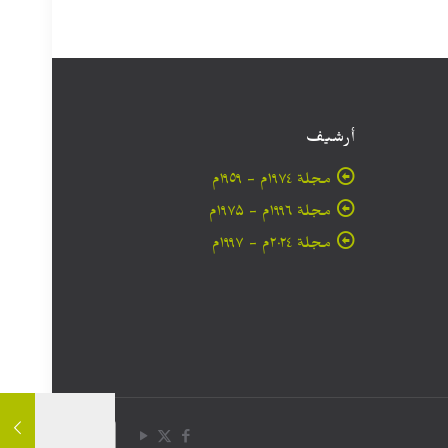
أرشيف
مجلة ۱۹۷٤م - ١٩٥٩م
مجلة ۱۹۹٦م - ۱۹۷۵م
مجلة ۲۰۲٤م - ۱۹۹۷م