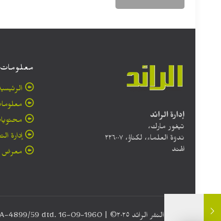
معلومات
الرئيسية
معلومات
إدارة الرائد
محتويا
تيغور مارك،
إدارة الت
ندوة العلماء، لكناؤ، ۲۲٦۰۰۷
الهند
معرض ا
حقوق النشر الرائد ٢٠۲٥© | Registration No. RNI No. UP/ARA-4899/59 dtd. 16-09-1960