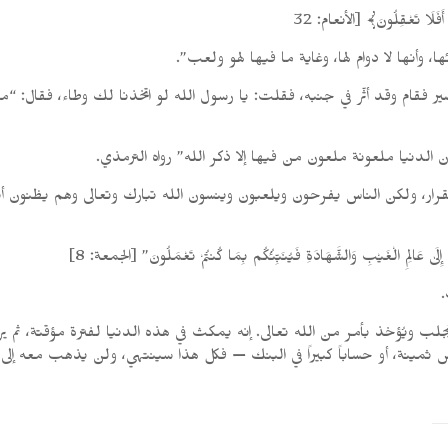
نَ أَفَلَا تَعْقِلُونَ﴾ [الأنعام: 32
ا، وأنها لا دوام لها، وغاية ما فيها لهو ولعب”.
فقام وقد أثّر في جنبه، فقلت: يا رسول الله لو اتخذنا لك وطاء، فقال: “ما
الدنيا ملعونة ملعون من فيها إلا ذكر الله” رواه الترمذي.
 استقرار، ولكن الناس يفرحون ويلعبون وينسون الله تبارك وتعالى وهم يظنون
َ إِلَىٰ عَالِمِ الْغَيْبِ وَالشَّهَادَةِ فَيُنَبِّئُكُم بِمَا كُنتُمْ تَعْمَلُونَ” [الجمعة: 8]
.
ل يُجلب ويُؤخذ بأمر من الله تعالى. إنه يمكث في هذه الدنيا لفترة مؤقتة، ثم
ملابس ثمينة، أو حساباً كبيراً في البنك — فكل هذا سينتهي، ولن يذهب معه 