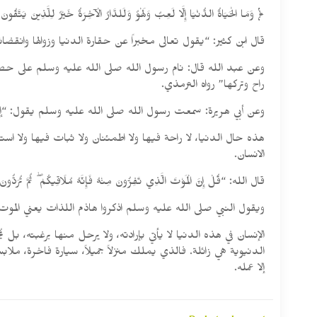
﴿ وَمَا الْحَيَاةُ الدُّنْيَا إِلَّا لَعِبٌ وَلَهْوٌ وَلَلدَّارُ الْآخِرَةُ خَيْرٌ لِلَّذِينَ يَتَّقُو
قال ابن كثير: “يقول تعالى مخبراً عن حقارة الدنيا وزوالها وانقضائه
وعن عبد الله قال: نام رسول الله صلى الله عليه وسلم على حصير 
راح وتركها” رواه الترمذي.
وعن أبي هريرة: سمعت رسول الله صلى الله عليه وسلم يقول: “إن 
هذه حال الدنيا، لا راحة فيها ولا اطمئنان ولا ثبات فيها ولا
الانسان.
قال الله: “قُلْ إِنَّ الْمَوْتَ الَّذِي تَفِرُّونَ مِنْهُ فَإِنَّهُ مُلَاقِيكُمْ ۖ ثُمَّ تُرَدُّون
ويقول النبي صلى الله عليه وسلم اذكروا هاذم اللذات يعني الموت
الإنسان في هذه الدنيا لا يأتي بإرادته، ولا يرحل منها برغبته، ب
الدنيوية هي زائلة. فالذي يملك منزلاً جميلاً، سيارة فاخرة، 
إلا عمله.