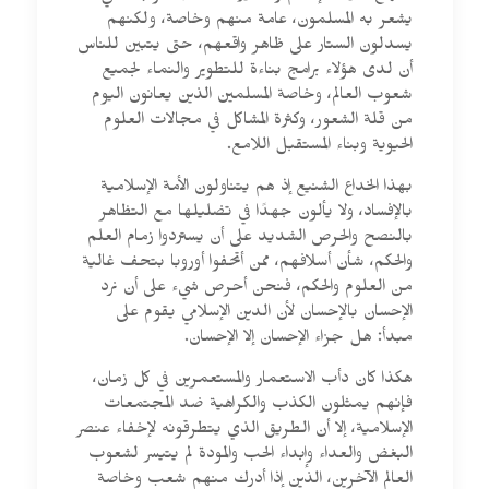
يشعر به المسلمون، عامة منهم وخاصة، ولكنهم
يسدلون الستار على ظاهر واقعهم، حتى يتبين للناس
أن لدى هؤلاء برامج بناءة للتطوير والنماء لجميع
شعوب العالم، وخاصة المسلمين الذين يعانون اليوم
من قلة الشعور، وكثرة المشاكل في مجالات العلوم
الحيوية وبناء المستقبل اللامع.
بهذا الخداع الشنيع إذ هم يتناولون الأمة الإسلامية
بالإفساد، ولا يألون جهدًا في تضليلها مع التظاهر
بالنصح والحرص الشديد على أن يستردوا زمام العلم
والحكم، شأن أسلافهم، ممن أتحفوا أوروبا بتحف غالية
من العلوم والحكم، فنحن أحرص شيء على أن نرد
الإحسان بالإحسان لأن الدين الإسلامي يقوم على
مبدأ: هل جزاء الإحسان إلا الإحسان.
هكذا كان دأب الاستعمار والمستعمرين في كل زمان،
فإنهم يمثلون الكذب والكراهية ضد المجتمعات
الإسلامية، إلا أن الطريق الذي يتطرقونه لإخفاء عنصر
البغض والعداء وإبداء الحب والمودة لم يتيسر لشعوب
العالم الآخرين، الذين إذا أدرك منهم شعب وخاصة