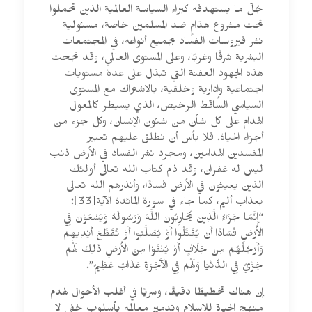
جُلّ ما يستهدفه كبراء السياسة العالمية الذين تحملوا
تحت مشروع هدّامٍ ضد المسلمين خاصة، مسئولية
نشر فيروسات الفساد بجميع أنواعه، في المجتمعات
البشرية شرقًا وغربًا، وعلى المستوى العالمي، وقد نجحت
هذه الجهود العفنة التي تبذل على عدة مستويات
اجتماعية وإدارية وخلقية، بالاشتراك مع المستوى
السياسي الساقط الرخيص، الذي يسيطر كالمعول
الهدام على كل شأن من شئون الإنسان، وكل جزء من
أجزاء الحياة. فلا بأس أن نطلق عليهم تعبير
المفسدين الهدامين، ومجرد نشر الفساد في الأرض ذنب
ليس له غفران، وقد ذم كتاب الله تعالى أولئك
الذين يعيثون في الأرض فسادًا، وأنذرهم الله تعالى
بعذاب أليم، كما جاء في سورة المائدة الآية[33]:
“إِنَّمَا جَزَاءُ الَّذِينَ يُحَارِبُونَ اللَّهَ وَرَسُولَهُ وَيَسْعَوْنَ فِي
الْأَرْضِ فَسَادًا أَنْ يُقَتَّلُوا أَوْ يُصَلَّبُوا أَوْ تُقَطَّعَ أَيْدِيهِمْ
وَأَرْجُلُهُمْ مِنْ خِلَافٍ أَوْ يُنْفَوْا مِنَ الْأَرْضِ ذَلِكَ لَهُمْ
خِزْيٌ فِي الدُّنْيَا وَلَهُمْ فِي الْآَخِرَةِ عَذَابٌ عَظِيمٌ”.
إن هناك تخطيطًا دقيقًا، وسريًا في أغلب الأحوال لهدم
منهج الحياة للإسلام وتدمير معالمه بأسلوب خفي لا