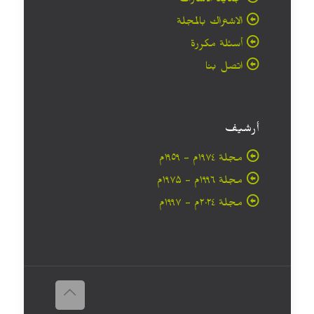
تجديد الاشتراك
الاشتراك بالمجلة
أسئلة مكررة
اتصل بنا
أرشيف
مجلة ۱۹۷٤م - ١٩٥٩م
مجلة ۱۹۹٦م - ۱۹۷۵م
مجلة ۲۰۲٤م - ۱۹۹۷م