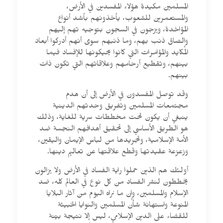
المسلمين مكيدة هؤلاء المفسدين في الأرض،
والمستعمرين للشعوب، يأخذونهم بأشد أنواع
المؤاخدة، ويزجون في السجون بتوجيه تهم إليهم
وإلصاق ذنب بهم، وما ذنبهم سوى أنهم أدركوا أبعاد
المكايد والمؤامرات التي كانوا يحيكونها للإفساد فيما
بينهم، وتقطيع أرحامهم وعلاقاتهم التي تكون ذات
بينهم.
وقد توصل المفسدون في الأرض إلى أن هدم
مجتمعات المسلمين وتفريق وحدتهم الدينية
ينبغي أن يكون تحت مخططات سرية للغاية، وذلك
هو الطريق الأساسي إلى تحقيق أهدافهم النجسة ضد
الأمة الإسلامية، وتجريدها من لباس الإيمان واليقين،
وزعزعة عقيدتها وقطع علاقتها عن تعاليم دينها.
أولئك هم الذين حملوا راية الفساد في الأرض ولا يزالون
يخططون لنشر الفساد من كل نوع في العالم كله، ضد
الإسلام والمسلمين، وإن ما نراه اليوم من آثار البلايا
المنوعة واستهانة شأن المسلمين والنوايا الخبيثة
للقضاء على الدين الإسلامي، ليس إلا نتيجة بيّنة