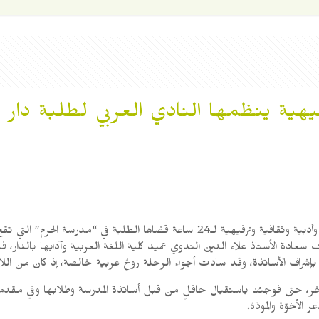
يهية ينظمها النادي العربي لطلبة دار ا
شراف الأساتذة، وقد سادت أجواء الرحلة روحٌ عربية خالصة، إذ كان من اللازم 
 الآخر، حتى فوجئنا باستقبال حافلٍ من قبل أساتذة المدرسة وطلابها وفي م
الأخوّة والمودّة.