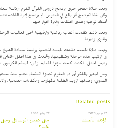
وبعد صلاة الفجر جرى برنامج دروس القرآن الكريم برئاسة سعادة 
وكان لهذا البرنامج أثر بالغ في النفوس، ثم برنامج إدارة الذا
أستاذ توجيهَ إحدى الحلقات وإدارة الحوار فيها.
وبعد ذلك نُظّمت ألعاب رياضية وترفيهية ضمن فعاليات الرحلة 
والجري وغيرها.
وبعد صلاة الجمعة عقدت الجلسة الختامية برئاسة سعادة الشيخ محم
في ترتيب هذه الرحلة وتنظيمها، وتحدث في هذا الحفل الختامي ال
رئيس الحفل، فكانت كلمته مؤثرة للعاية، وقال: ليعلم المكرَّمون 
ومن الجدير بالذكر أن دار العلوم لندوة العلماء تنظم منذ سنتين
الندوي، وهدفها تزويد الطلبة بالمهارات والكفاءات العلمية، و
Related posts
27 يوليو, 2026
27 يوليو, 2026
فإنك بأعيننا
متى تفلح الوسائل ومتى