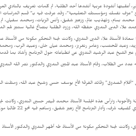
حكيم، أعقبتها أنشودة عربية أنشدها أحد الطلبة، ثم كلمات تعريف بالنادي الع
مج “عرّف نفسك ومؤسستك التعليمية”، وقد عرفت فيه بـ” قسم الدراساتِ ا
محمد بسام، وتهذيب عالم، وزهير شفيق، وأنس الزيات، ومحمد سفيان، ثم 
مد علاء الدين الندوي حفظه الله، وزود الطلبة بنصائح غالية ستنير لهم الد
عادة الأستاذ علاء الدين الندوي، وكانت لجنة التحكيم مكونة من الأستاذ ع
 زيد، وعبد المحتسب، وعامر رنغريز، ومحمد عيان خان، وعبيد الرب، ومحمد
ام عبّر الشيخ عبد الرشيد الندوي عن انطباعاته حول البرنامج وأشاد بما قدمه
دد من الطلاب، وقام الأستاذ عبد المتين الندوي والدكتور نصر الله الندوي بأ
ولى “أفلام الصدوق” وقائد الفرقة الأخ يوسف حسن وشيخ عبد الله، ومثلت ال
لأسئلة والأجوبة، وترأس هذه الجلسة الأستاذ محمد قيصر حسين الندوي، وكانت لج
معراج الحسن الندوي، وقد حض
ندوي، وكانت لجنة التحكيم مكونة من الأستاذ طه أطهر الندوي والدكتور الأستا