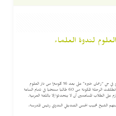
لعلوم لندوة العلماء
نظم النادي العربي لطلبة دارالعلوم لندوة العلماء رحلة علمية وأدبية وثقافية وترفيهية لـ24 ساعة قضاها الطلبة في “مدرسة الحرم” التي تقع في حي “رحمان خيره” على بعد 16 كلومترًا من دار العلوم
لندوة العلماء، وذلك يوم الخميس 31/ يوليو 2025م تحت إشراف سعادة الأستاذ علاء الدين الندوي عميد كلية اللغة العربية وآدابها بالدار، فانطلقت الرحلة المكونة من 60 طالبًا منتخبًا في تمام الساعة
على الطلاب المساهمين أن لا يتحدثوا إلا باللغة العربية.
قدمتهم الشيخ نجيب الحسن الصديقي الندوي رئيس المدرسة،