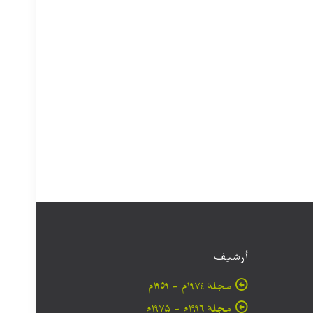
أرشيف
مجلة ۱۹۷٤م - ١٩٥٩م
مجلة ۱۹۹٦م - ۱۹۷۵م