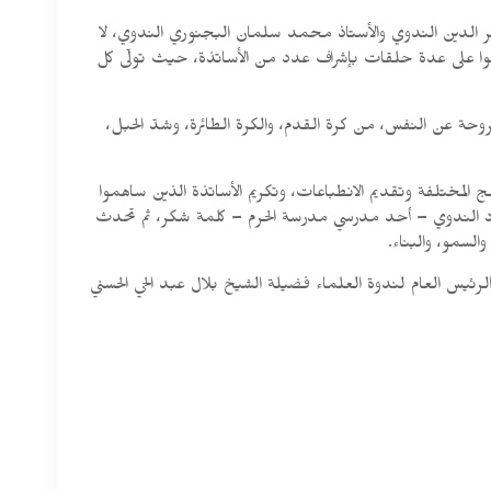
فر الدين الندوي والأستاذ محمد سلمان البجنوري الندوي، لا
زّعوا على عدة حلقات بإشراف عدد من الأساتذة، حيث تولّى كل
ة عن النفس، من كرة القدم، والكرة الطائرة، وشدّ الحبل،
 المختلفة وتقديم الانطباعات، وتكريم الأساتذة الذين ساهموا
 داؤد الندوي – أحد مدرسي مدرسة الحرم – كلمة شكر، ثم تحدث
السمو، والبناء.
رئيس العام لندوة العلماء فضيلة الشيخ بلال عبد الحي الحسني