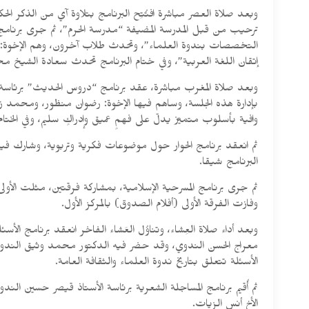
وبعد صلاة العصر مباشرة افتُتِح البرنامج بتلاوة آي من الذكر ال
ترحيب من قبل المدرسة المضيفة “مدرسة الحرم”، ثم جرى برنا
التخصصات بندوة العلماء”، وتحدث طلاب آخرون، وهم الإخوة: 
إتقان اللغة العربية”، وفي ختام البرنامج تحدث سعادة الشيخ مح
وبعد صلاة المغرب مباشرة، عقد برنامج “دروس الحديث” برئاسة س
بإدارة هذه الجلسة، وساهم فيها الإخوة: رضوان منظور، ومحمد
وافية بأسلوب متميّز يدلّ على فهمٍ عميق وإدراكٍ سليم، وفي الخت
ثم انعقد برنامج الحوار حول موضوعات فكرية وتربوية، وشارك فيه ع
البرنامج شيقا.
ثم جرى برنامج المسرحية الإسلامية، بمشاركة فرقتين، مثلت الأ
وفازت الفرقة الأولى (أفلام الصدوق) بالمركز الأول.
وبعد أداء صلاة العِشاء، وتناوُل العَشاء الفاخر انعقد برنامج ا
الأسئلة تتعلق بتاريخ ندوة العلماء والثقافة العامة.
ثم أُقيم برنامج المساجلة الشعرية برئاسة الأستاذ قيصر حسين ال
الأخ أنس الزيات.