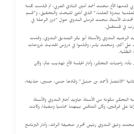
ربي قدمها الأخ محمد أحمد أمين النادي العربي، ثم قدّمت كلمة
لعلمية بندوة العلماء” الذي أنشئ للبحث والتحقيق، و”قسم
تحدث الأستاذ محمد فرمان الندوي حول “دور الرحلة في
رب في المستقبل.
بد الرشيد الندوي والأستاذ أبو بكر الصديق الندوي، وقمت
 علي أكبر، ومحمد ياسر، وقدّموا في دروس الحديث شروحاتٍ
 الطلبة.
داء واجبات التحكيم، وأدار الجلسة الأخ تهذيب عالم، وكان
ثانية “الانتصار لأحمد بن حنبل” وقادها حسن، حسين، حذيفة،
نة التحكيم مكونة من الأستاذ جاويد أختر الندوي والأستاذ
ر فيه الدكتور محمد وثيق الندوي كضيف شرف، وأدار البرنامج الأخ زهير شفيق، وساهم فيه نحو 22 طالبًا موزَّعًا على فرقتين، وكان التنافس بينهما حماسيًا ومفيدًا، وكانت
ذ محمد وثيق الندوي رئيس تحرير صحيفة الرائد، وأدار البرنامج