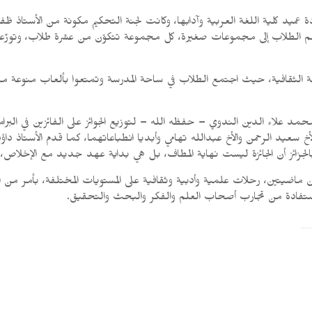
عميد كلية اللغة العربية وآدابها، وكانت لجنة التحكيم مكونة من الأستاذ ظ
ت، انقسم الطلاب إلى مجموعات صغيرة، كل مجموعة تتكوّن من عشرة طلاب، وتو
الثقافية، حيث اجتمع الطلاب في ساحة المدرسة وتمتعوا بألعاب منوعة مروح
د علاء الدين الندوي – حفظه الله – لتوزيع الجوائز على الفائزين في البرامج
أخ سعيد الرحمن والأخ عبدالله تهامي وأبديا انطباعاتهما، كما قدم الأستاذ
بالجزائز أن الجائزة ليست نهاية المطاف، بل هي بداية عهد جديد مع الإخلاص، و
 ماضيتين، رحلات علمية وأدبية وثقافية على المستويات المختلفة، بأمر من ال
الاستفادة من تجارب أصحاب العلم والفكر والبحث والتحقيق.