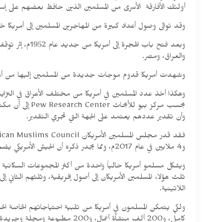
أولئك الأفارقة الأسرى من المسلمين الذين حافظ بعضهم على إسلامه
وقد توالى وصول أعداد كبيرة من المهاجرين المسلمين إلى أمريكا خلال الفترة بين 1878 و1924م من الشرق الأوسط، خاصة من سوريا ولبنان، حيث استوطنو
وبعد فتح باب 
والعراق، ومصر.
وشهدت أمريكا قدوم موجات جديدة من المسلمين إليها من أعراق أخرى
وهكذا أخذ عدد المسلمين في أمريكا من مختلف الأعراق في التزايد
بحسب مركز بيو
وأن تقدير عددهم يعتمد على الجهة التي تجري التقدير.
و4 ملايين في عام 2017م، ومما يجدر ذكره أن الجيش الأمريكي يضم أكثر من 9 آلاف مسلم يؤدون وظائف شتى.
ثلث هؤلاء المسلمين الأمريكان إلى أصول إفريقية، وثلثهم الثاني 
اللاتينية.
كامل، و200 ألف منشأة أعمال، و200 مطبوعة ومجلة وجريدة أسبوعية، بينما اعتمدوا في تلبية احتياجاتهم الأخرى العادية على المؤسسات والمنشآت الحكومية والخاصة الموجودة في مجتمعاتهم.