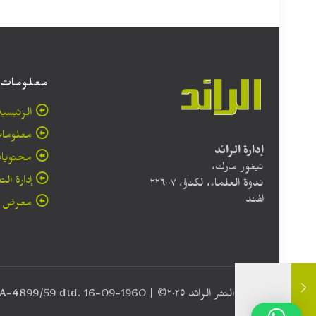
معلومات
الرئيسية
معلومات
إدارة الرائد
محتويا
تيغور مارك،
إدارة الت
ندوة العلماء، لكناؤ، ۲۲٦۰۰۷
الهند
معرض ا
حقوق النشر الرائد ٢٠۲٥© | Registration No. RNI No. UP/ARA-4899/59 dtd. 16-09-1960