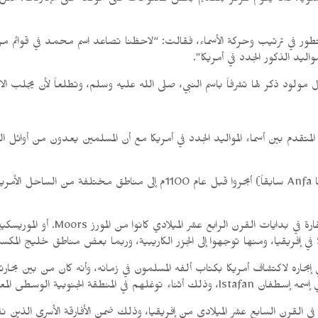
د سنوياً، كما يقوم المركز بتقديم بعض المعلومات على موقعه على الإنترنت، مثل 
ور في ترتيب وحركة الأسماء، فقالت: “لاحظنا تصاعد اسم محمد في قوائم مركزنا بي
ليد الذكور الجدد في أمريكا”.
ولود ذكر لها تشرفاً باسم النبي، صلى الله عليه وسلم، وتطلعاً لأن يجلب الاسم
متقدم بين أسماء المواليد الجدد في أمريكا مع أن المسلمين يعدون من أوائل الناس 
وهناك رأي يقول إن مسلمي ما يعرف حالياً بالدار البيضاء (أنفا Anfa سابقاً
اره لاكتشاف أمريكا بكتاب ألفه المسلمون في زمانه، وأنه كان من بين بحارت
حالياً باسم أريزونا ونيومكسيكو.
ة في القرن السابع عشر الميلادي من إفريقيا، وذلك ضمن الأفارقة الأسرى الذين 