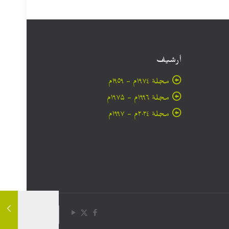
أرشيف
مجلة ۱۹۷٤م - ١٩٥٩م
مجلة ۱۹۹٦م - ۱۹۷۵م
مجلة ۲۰۲٤م - ۱۹۹۷م