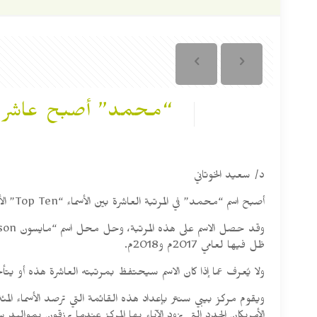
“محمد” أصبح عاشر أش
د/ سعيد الخوتاني
أصبح اسم “محمد” في المرتبة العاشرة بين الأسماء “Top Ten” الأكثر شهرة للمواليد الذكور للمرة الأولى في تاريخ الولايات المتحدة الأمريكية.
ظل فيها لعامي 2017م و2018م.
ولا يُعرف عما إذا كان الاسم سيحتفظ بمرتبته العاشرة هذه أو يتأخر أو يتقدم عنها في القائمة الجديد
ويقوم مركز بيبي سنتر بإعداد هذه القائمة التي ترصد الأسماء الم