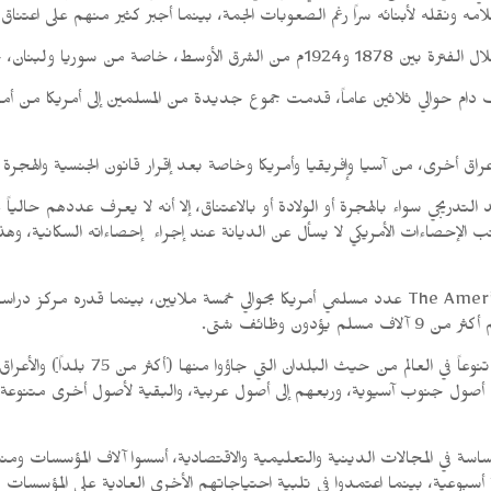
 ونقله لأبنائه سراً رغم الصعوبات الجمة، بينما أجبر كثير منهم على اعتناق 
ا أوهايو ومتشيجان وإيوا وداكوتا.
الهجرة إلى أمريكا من جديد عام 1952م، إثر توقف دام حوالي ثلاثين عاماً، قدمت جموع جديدة من المسل
، من آسيا وإفريقيا وأمريكا وخاصة بعد إقرار قانون الجنسية والهجرة الأمريكي
 التدريجي سواء بالهجرة أو الولادة أو بالاعتناق، إلا أنه لا يعرف عددهم حا
 للأبحاث Pew Research Center إلى أن مكتب الإحصاءات الأمريكي لا يسأل عن الديانة عند إجراء إحصا
ويشكل مسلمو أمريكا حالياً واحدة من أ
إلى أصول جنوب آسيوية، وربعهم إلى أصول عربية، والبقية لأصول أخرى متنوعة م