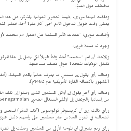
الأمريكان الجدد التي يزود الآباء بها المركز عندما يرزقون بموالي
مختلف دول العالم.
وعلقت ليندا موراي، رئيسة التحرير الدولية بالمركز، على هذا التط
يمضي وقت طويل لدخول الاسم ضمن أكثر عشرة أسماء انتشاراً للموا
وأضافت مواري: “اعتادت الأسر المسلمة على اختيار اسم محمد لأول م
وجود له تسعة قرون:
ويُلاحظ أن اسم “محمد” أخذ وقتاً طويلاً لكي يصل إلى هذا المركز ال
تشغل الولايات المتحدة حوالي نصف مساحتها.
(المشهور باكتشافه القارة الأمريكية عام 1492م).
من إسبانيا والبرتغال إلى الإقليم السنغالي الغامبي Senegambian في إفريقيا، ومنها توجهوا إلى الجزر الكاريبية، وربما بعض مناطق خليج المكسيك.
ورأي ثالث يرى أن كريستوفر كولومبوس (آنف الذكر) استعان في إبح
الشمالية في القرن السادس عشر مسلمين على رأسهم دليل بحري إسمه إسطفان Istafan، وذلك أثناء توغلهم في المنطقة الجنوبية الوسطى المعروفة 
ورأي رابع يشير إلى أن الموجة الأولى من المسلمين وصلت إلى القار