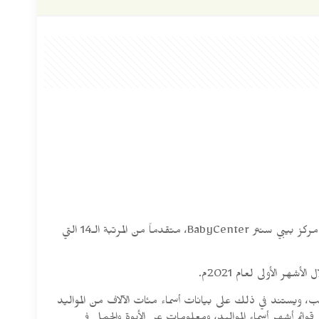
وقد حصل الاسم على هذه المرتبة، وحل محل اسم “مايسون Mason” في قائمة الأسماء المئة الأكثر شهرة في أمريكا لعام 2019م، والتي يصدرها مركز بيبي سنتر BabyCenter، متقدماً من المرتبة الـ14 التي
رتيب، ويستند في ذلك على بيانات أسماء مئات الآلاف من المواليد