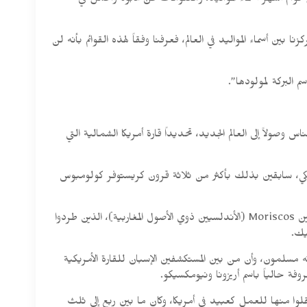
قوائم أشهر أسماء المواليد، ومعلومات عن الأبوة والحمل في
ن أسماء المواليد في العالم، فعرفنا وفقاً لهذه القوائم بأنه لن
 البركة لمولودها”.
وصولاً إلى العالم الجديد، تحديداً قارة أمريكا الشمالية التي
) أبحروا قبل عام 1100م إلى مناطق مختلفة من الساحل الأمريكي، سابقين بذلك بأكثر من ثلاثة قرون كريستوفر كولومبوس
وهناك رأي آخر يقول إن أوائل المسلمين الذين وصلوا إلى تلك القارة في بدايات القرن الرابع عشر الميلادي كانوا من المورز Moors. أو الموريسكيين Moriscos (الأندلسيين ذوي الأصول المغاربية)، الذين طردوا
ه مسلمون، وأن من بين المستكشفين الإسبان للقارة الأمريكية
نقلوا منها للعمل كعبيد في أمريكا، وكان ما بين ربع إلى ثلث