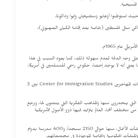
المسيحية.
مين إلى أمريكا من أماكن مثل فلسطين (خاصة بعد إقامة الكيان الصهيوني)،
 عام 1965م.
لياً على وجه الدقة لعدم سهولة ذلك، كما يعود السبب في هذا
ءاته السكانية، وهذا يعني أنه لا يوجد إحصاء حكومي رسمي للمسلمين في أمريكا،
فقد قدر مجلس المسلمين الأمريكان The American Muslims Council عدد مسلمي أمريكا بحوالي خمسة ملايين، بينما قدره مركز دراسات المهاجرين Center for Immigration Studies بين 3
كثر المجموعات السكانية تنوعاً في العالم من حيث البلدان التي جاؤوا منها (أكثر من 75 بلداً) والأعراق التي ينحدرون منها والمذاهب الفكرية التي ينتمون لها، ويرجع
ن مختلف أنحاء العالم يتزايد فيها ذوو الأصول الأمريكية
ولكي يتمكن المسلمون في أمريكا من تلبية احتياجاتهم الخاصة الحساسة في المجالات الدينية والتعليمية والاقتصادية، أسسوا آلاف المؤسسات ومنشآت الأعمال، منها حوالي 2150 مسجداً، و400 مدرسة بدوام