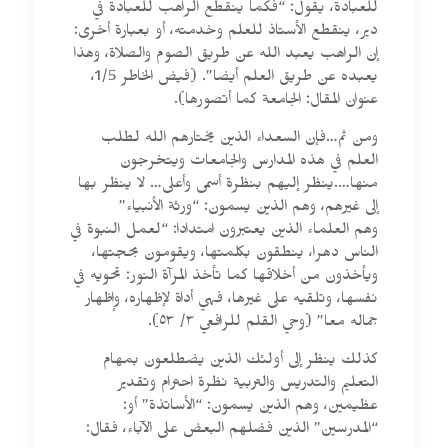
للعبادة، يقول: “فكما ينقطع الراهب للعبادة في
دير، ينقطع الأستاذ للعلم وخدمته، أو بعبارة أخرى:
إن الراهب يعبد الله عن طريق الصوم والصلاة، وهذا
يعبده عن طريق العلم أيضا”. (فيض الخاطر 1/5،
عنوان المقال: الجامعة كما أتصورها).
ومن ثم…فإن السعداء الذين يختارهم الله لطلب
العلم في هذه المدارس والجامعات ويتخرجون
منها….ينظر إليهم بنظرة أسمى وأعلى… لا ينظر بها
إلى غيرهم، وهم الذين يسمون: “ورثة الأنبياء” ۔۔
وهم العلماء الذين يعتبرون امتدادا: “لعمل النبوة في
الناس دهرا، ينطقون بكلمتها، ويقومون بحجتها،
ويأخذون من أخلاقها كما تأخذ المرآة النور: تحويه في
نفسها، وتلقيه على غيرها، فهي أداة لإظهاره، وإظهار
جماله معا” (وحي القلم للرافعي ٣/ ٥٣).
كذلك ينظر إلى أولئك الذين يضطلعون بمهام
التعليم والتدريس والتربية نظرة احترام وتقدير
عظيمين، وهم الذين يسمون: “الأساتذة” أو:
“المدرسين” الذين فضلهم البعض على الآباء، فقال: