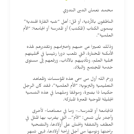
محمد نعمان الدين الندوي
الناطقون بالأردية، أو قل: أهل “شبه القارة الهندية”
يسمون الكتاب (المكتب) أو المدرسة أو الجامعة: “الأم
العلمية”.
وذلك تعبيرا عن حبهم واحترامهم وتقديرهم لهذه
الأمكنة المختارة، التي تلعب دورا رئيسيا في تحليتهم
بحلية العلم، وتأديبهم بالآداب، ورفعهم إلى مستوى
خدمة المجتمع والبلاد.
ورحم الله أول من سمى هذه المؤسسات والمعاهد
التعليمية والتربوية: “الأم العلمية”، فقد كان الرجل
حكيما ذا بصيرة، وموفقا وملهما في هذه التسمية
الجليلة الموحية المعبرة المباركة.
فالجامعة أو المدرسة..- وما في معناهما- لأحرى
وأجدر بأن تسمى: “الأم”… التي يضرب بها المثل في
العطف والشفقة والحنان على أولادها، والتضحية
براحتها ونومها من أجل إراحة أولادها، فهي تسهر