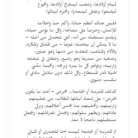
لينام أولادها، وتتعب ليستريح أولادها، وتجوع
ليشبعوا، وتشقى ليسعدوا، وتحرم لينالوا.
فليس هناك أعظم حنانا، وأكبر حبا وإخلاصا
للإنسان، وحرصا على مصالحه، وكل ما يؤمن حياته،
ويلمع مستقبله من أمه، التي تتحمل من أجله –
ما لا يمكن أن يتحمله غيرها – من المشاق والمكاره،
والآلام والمتاعب، فتغذيه من دمها وهو جنين،
وتسقيه من صدرها وهو رضيع، وتتفانى في تنشئته
وتربيته، وتوفير كل ما يسره ويريحه، وتجنبه مآسي
الحياة قدر المستطاع، وكل ذلك دون مقابل مادي أو
مكسب دنيوي.
كذلك المدرسة أو الجامعة… تحرص – أشد ما يكون
الحرص- على إسعاد أبنائها الطلاب، من تعليمهم
وتربيتهم، وتحليتهم بما يحسن أخلاقهم، ويزكي
عاداتهم، ويطهر سلوكهم، ويجمل تصرفاتهم، ويجعل
مستقبلهم ناجحا لا معا.
ثم المدرسة أو الجامعة ليست اسما للجدران أو المباني