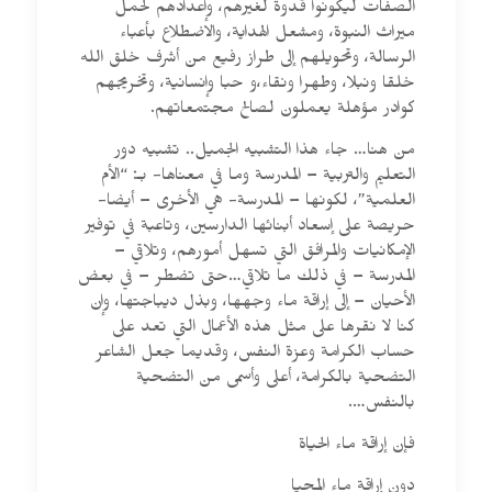
الصفات ليكونوا قدوة لغيرهم، وإعدادهم لحمل
ميراث النبوة، ومشعل الهداية، والاضطلاع بأعباء
الرسالة، وتحويلهم إلى طراز رفيع من أشرف خلق الله
خلقا ونبلا، وطهرا ونقاء،و حبا وإنسانية، وتخريجهم
كوادر مؤهلة يعملون لصالح مجتمعاتهم.
من هنا… جاء هذا التشبيه الجميل.. تشبيه دور
التعليم والتربية – المدرسة وما في معناها- بـ: “الأم
العلمية”، لكونها – المدرسة- هي الأخرى – أيضا-
حريصة على إسعاد أبنائها الدارسين، وتاعبة في توفير
الإمكانيات والمرافق التي تسهل أمورهم، وتلاقي –
المدرسة – في ذلك ما تلاقي…حتى تضطر – في بعض
الأحيان – إلى إراقة ماء وجهها، وبذل ديباجتها، وإن
كنا لا نقرها على مثل هذه الأعمال التي تعد على
حساب الكرامة وعزة النفس، وقديما جعل الشاعر
التضحية بالكرامة، أعلى وأسمى من التضحية
بالنفس….
فإن إراقة ماء الحياة
دون إراقة ماء المحيا