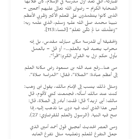
المباركة، التي تعد أول مدرسة في الإسلام، كان طلابها
الصحابة الكرام – رضوان الله تعالى عليهم أجمعين –
الذين كانوا يتتلمذون على المعلم الأكبر والمربي الأعظم
نبينا محمد صلى الله عليه وسلم، الذي علمه ربه:
“وَعَلَّمَكَ مَا لَمْ تَكُنْ تَعْلَمُ” [النساء:113].
والحقيقة أن المدرسة مكان مبارك مقدس، بل إنه
محراب يتعبد فيه بالعلم…- أو قل – بالعمل
بأول حكم نزل به القرآن الكريم:”اقرأ”.
من هنا…رفع عبد الله بن مسعود رض مكانة العلم
إلى أعظم عبادة: “الصلاة”، فقال: “الدراسة صلاة”.
ومثل ذلك ينسب إلى الإمام مالك، يقول ابن وهب:
كنت عند مالك أسأله، فجمعت كتبي لأقوم، قال
مالك: أين تريد؟ قال: قلت: أبادر إلى الصلاة، قال:
ليس هذا الذي أنت فيه دون ما تذهب إليه، إذا
صح فيه النية. (الرسول والعلم للقرضاوي: 27).
ومن العصر الحديث أعجبني قول أحمد أمين الذي
جعل التفرغ للعلم وتعليمه مثل تفرغ العابد