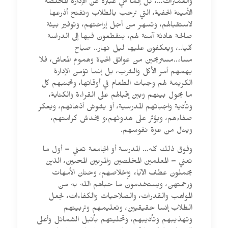
والعمارات…، بل إنما هي عبارة عن الإدارة المخلصة
الأمينة الحفية، التي ترحب بالطلاب وتفتح أذرعها
لاستقبالهم، وتسهر من أجل إراحتهم، وتوفير بيئة
صالحة هادئة آمنة لهم، ينقطعون فيها إلى الدراسة
كليا..، ويعكفون عليها ليل نهار.. صباح
مساء..مستريحين من عوائق الحياة وهموم المعاش، فلا
يهمهم أمر الأكل والشرب، بل إنما تؤمن الإدارة
الكريمة لهم وجبات الطعام في أوقاتها، وتجنبهم كل
ما يحول بينهم وبين إقبالهم على القراءة والكتابة،
وتأدية واجباتهم المدرسية، أو يشوش أذهانهم، ويعكر
صفاءهم، ويؤثر على هدوئهم،و يخدش كرامتهم،
وينال من عزة نفوسهم.
وفوق ذلك كله… المدرسة أو الجامعة تعني – أول ما
تعني – المعلمين المخلصين والمربين المحبين، الذين
يحملون عطف الآباء وإخلاصهم، وحنان الأمهات
ورحمتهن، ويستخدمون ما حباهم الله به من
المواهب والقدرات، والصلاحيات والكفاءات، لجعل
الطلاب إنسا حقيقيين، وتعليمهم وتربيتهم
وتهذيبهم وتأديبهم، وتحليتهم بأنبل الشمائل وأعلى