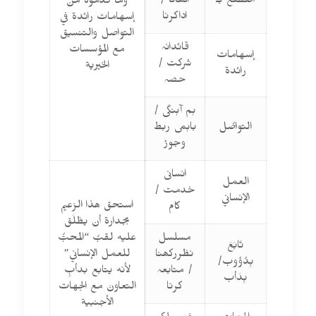
اضطلع بـ
اٹھانا /
وما قدموه من
اداکرنا
إسهامات رائدة في
التواصل والتنسيق
قائدانہ
مع المؤسسات
إسهامات
شرکت /
الخيرية
رائدة
حصہ
ہم آہنگی /
التواصُل
باہمی ربط
وجوڑ
انسانی
العمل
خدمت /
الإنساني
استحق هذا الزعيم
کام
بجدارة أن يطْلَق
مسلسل
عليه لقبُ “المحبُّ
تَابَعَ
نظررکھنا
للعمل الإنساني”
بِدُؤوب/
/ متابعہ
لأنه يتابع بدأبٍ
بِدَأب
کرنا
التعاونَ مع الجهات
الأجنبية