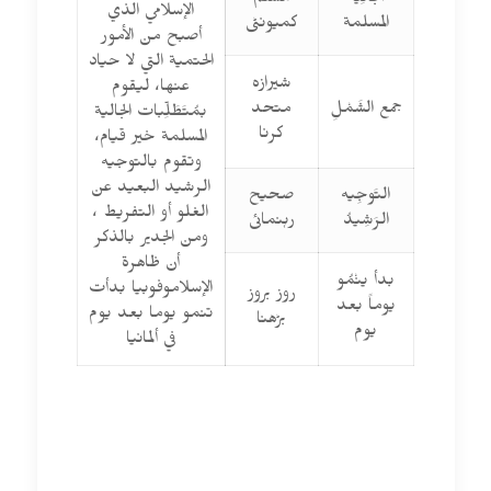
الجَالِية
مسلم
الإسلامي الذي
المسلمة
کمیونٹی
أصبح من الأمور
الحتمية التي لا حياد
شیرازہ
عنها، ليقوم
جمع الشَمْلِ
متحد
بمُتَطَلِّبات الجالية
کرنا
المسلمة خير قيام،
وتقوم بالتوجيه
الرشيد البعيد عن
التَوجِيه
صحیح
الغلو أو التفريط ،
الرَشِيدُ
رہنمائی
ومن الجدير بالذكر
أن ظاهرة
بدأ ينْمُو
الإسلاموفوبيا بدأت
روز بروز
يوماً بعد
تنمو يوما بعد يوم
بڑھنا
يوم
في ألمانيا