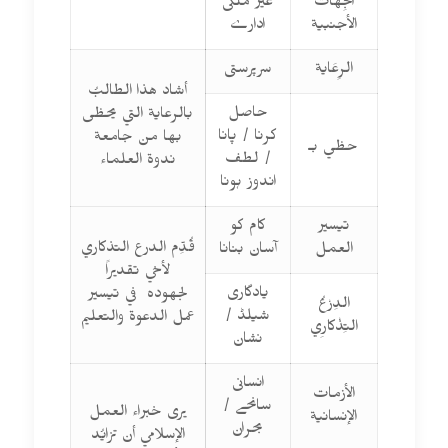
الجِهات
غیر ملکی
الأجنبية
ادارے
الرِعَاية
سرپرستی
أشاد هذا الطالبُ
حاصل
بالرعاية التي يحظى
کرنا / پانا
بها من جامعة
حظي بـ
/ لطف
ندوة العلماء
اندوز ہونا
تيسير
کام کو
قُدِّم الدرع التذكاري
العمل
آسان بنانا
لأخي تقديراً
یادگاری
لجهوده في تيسير
الدِرْعُ
شیلڈ /
عمل الدعوة والتعليم
التِذْكارِي
نشان
انسانی
الأزمات
سانحے /
يرى خبراء العمل
الإنسانية
بحران
الإسلامي أن تزايُد