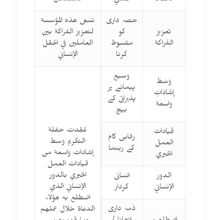
الألفاظ
المعاني
الاستعمال
حصہ داری
تسعى هذه المؤسسة
تعزيز
کو
لتعزيز الشراكة بين
الشَرَاكة
مضبوط
العاملين في الحقل
کرنا
الإنساني
وسیع
وَسْطَ
پیمانے پر
إِشَادَاتٍ
پذیرائی کے
واسِعَة
بیچ
عُقِدت حفلة
قِيادات
رفاہی کام
التكريم وسط
العمل
کے رہنما
إشادات واسعة من
الخيري
قيادات العمل
الخيري بالدور
الدور
انسانی
الإنساني الذي
الإنساني
کردار
اضطلع به هؤلاء
ذمہ داری
الدعاة خلال عملهم