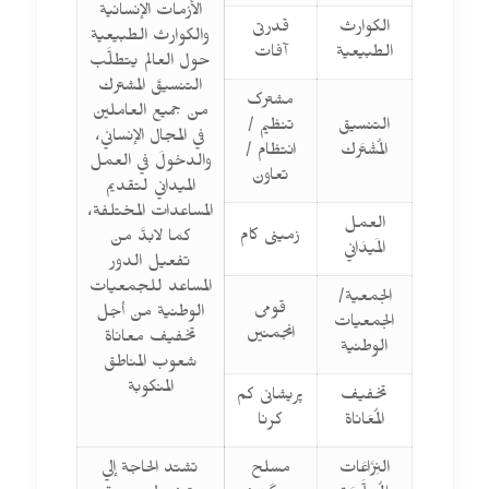
الأزمات الإنسانية
الكوارث
قدرتی
والكوارث الطبيعية
الطبيعية
آفات
حول العالم يتطلَّب
التنسيقَ المشترك
مشترک
من جميع العاملين
التنسيق
تنظیم /
في المجال الإنساني،
المُشْتَرك
انتظام /
والدخولَ في العمل
تعاون
الميداني لتقديم
المساعدات المختلفة،
العمل
زمینی کام
كما لابدَّ من
المَيدَاني
تفعيل الدور
المساعد للجمعيات
الجمعية/
قومی
الوطنية من أجل
الجمعيات
انجمنیں
تخفيف معاناة
الوطنية
شعوب المناطق
المنكوبة
تخفيف
پریشانی کم
المُعَاناة
کرنا
النِزَاعَات
مسلح
تشتد الحاجة إلي