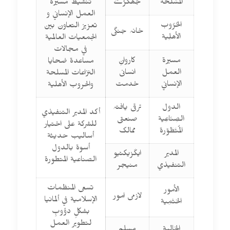
المُسَلَّحَة
جھگڑے
تنشيط مسيرة
العمل الإنساني و
الحُرُوب
تعزيز التعاون بين
خانہ جنگی
الأهلِية
الجمعيات العالمية
في مجالات
مسيرة
کاروانِ
مساعدة ضحايا
العمل
انسانی
النزاعات المسلحة
الإنساني
خدمت
والحروب الأهلية
الدول
ترقی یافتہ
أكد المدير التنفيذي
الصِنَاعِية
صنعتی
للشركة على اختيار
المُتَطَوّرة
ممالک
أساليب حديثة
أسوة بالدول
المدير
ایگزیکٹیو
الصناعية المتطورة
التنفيذي
منیجر
تسعى المنظمات
الأمور
لازمی امور
الإسلامية في ألمانيا
الحَتْمِية
بشكلٍ دؤوبٍ
لتطوير العمل