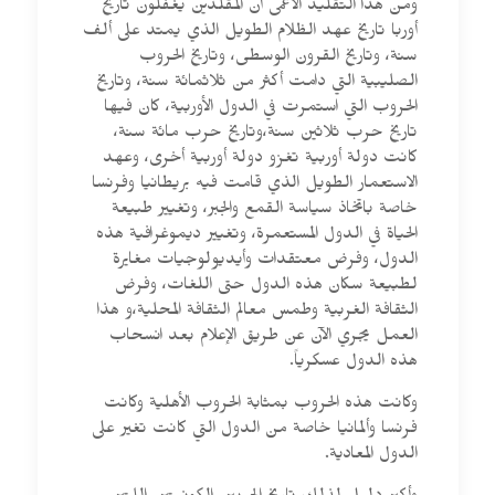
ومن هذا التقليد الأعمى أن المقلدين يغفلون تاريخ
أوربا تاريخ عهد الظلام الطويل الذي يمتد على ألف
سنة، وتاريخ القرون الوسطى، وتاريخ الحروب
الصليبية التي دامت أكثر من ثلاثمائة سنة، وتاريخ
الحروب التي استمرت في الدول الأوربية، كان فيها
تاريخ حرب ثلاثين سنة،وتاريخ حرب مائة سنة،
كانت دولة أوربية تغزو دولة أوربية أخرى، وعهد
الاستعمار الطويل الذي قامت فيه بريطانيا وفرنسا
خاصة باتخاذ سياسة القمع والجبر، وتغيير طبيعة
الحياة في الدول المستعمرة، وتغيير ديموغرافية هذه
الدول، وفرض معتقدات وأيديولوجيات مغايرة
لطبيعة سكان هذه الدول حتى اللغات، وفرض
الثقافة الغربية وطمس معالم الثقافة المحلية،و هذا
العمل يجري الآن عن طريق الإعلام بعد انسحاب
هذه الدول عسكرياً.
وكانت هذه الحروب بمثابة الحروب الأهلية وكانت
فرنسا وألمانيا خاصة من الدول التي كانت تغير على
الدول المعادية.