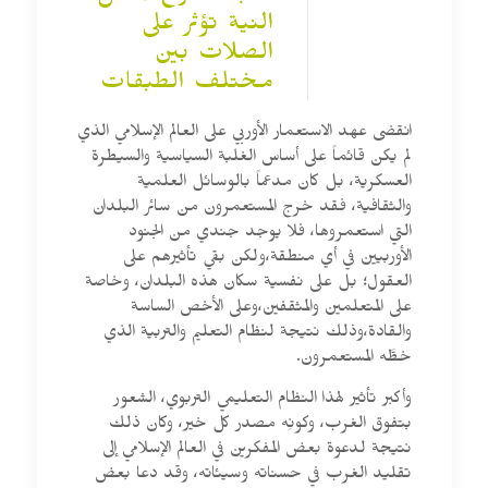
النية تؤثر على
الصلات بين
مختلف الطبقات
انقضى عهد الاستعمار الأوربي على العالم الإسلامي الذي
لم يكن قائماً على أساس الغلبة السياسية والسيطرة
العسكرية، بل كان مدعماً بالوسائل العلمية
والثقافية، فقد خرج المستعمرون من سائر البلدان
التي استعمروها، فلا يوجد جندي من الجنود
الأوربيين في أي منطقة،ولكن بقي تأثيرهم على
العقول؛ بل على نفسية سكان هذه البلدان، وخاصة
على المتعلمين والمثقفين،وعلى الأخص الساسة
والقادة،وذلك نتيجة لنظام التعليم والتربية الذي
خطَّه المستعمرون.
وأكبر تأثير لهذا النظام التعليمي التربوي، الشعور
بتفوق الغرب، وكونِه مصدر كل خير، وكان ذلك
نتيجة لدعوة بعض المفكرين في العالم الإسلامي إلى
تقليد الغرب في حسناته وسيئاته، وقد دعا بعض