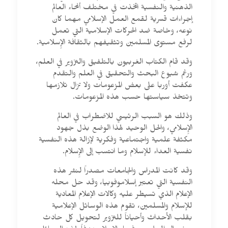
الذهنية والنفسية اتخذت في مختلف أنحاء العالم
إجراءات قسرية لقمع العمل الإسلامي مهما كان
نوعه، وخاصة ضد الحركات الإسلامية التي تعمل
لرفع مستوى المسلمين وتثقيفهم بالثقافة الإٍسلامية.
وقد قام الكتاب الغربيون بالتلفيق والتزوير في العلم،
ورغم شيوع البحث والتحقيق في العلم والتقدم
عكفت أوربا على بعض المزعومات ولا تزال تلازمها
وتتخذ سياستها حسب هذه المزعومات.
وذلك هو السبب الرئيسي للاضطراب في العالم
الإٍسلامي، والحل الوحيد لهذا الوضع بذل جهود
مكثفة علمية واجتماعية وفكرية لإزالة هذه النفسية
نفسية العداء للإسلام وما انتسب إلى الإٍسلام.
وقد كانت المدراس والجامعات مصدراً لنشر هذه
النفسية التي تعتبر إسلاموفوبيا، وقد حل محله
الإعلام الذي تسيطر عليه وكالات الإعلام المعادية
للإسلام والمسلمين، تقوم هذه الوسائل الإعلامية
بقلب الأحداث وأحياناً للتزوير لتحويل كل حادث