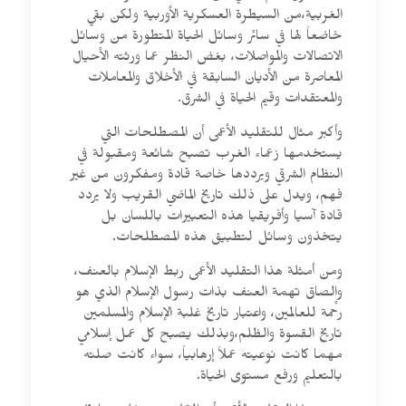
الغربية،من السيطرة العسكرية الأوربية ولكن بقي
خاضعاً لها في سائر وسائل الحياة المتطورة من وسائل
الاتصالات والمواصلات، بغض النظر عما ورثته الأحيال
المعاصرة من الأديان السابقة في الأخلاق والمعاملات
والمعتقدات وقيم الحياة في الشرق.
وأكبر مثال للتقليد الأعمى أن المصطلحات التي
يستخدمها زعماء الغرب تصبح شائعة ومقبولة في
النظام الشرقي ويرددها خاصة قادة ومفكرون من غير
فهم، ويدل على ذلك تاريخ الماضي القريب ولا يردد
قادة آسيا وأفريقيا هذه التعبيرات باللسان بل
يتخذون وسائل لتطبيق هذه المصطلحات.
ومن أمثلة هذا التقليد الأعمى ربط الإسلام بالعنف،
وإلصاق تهمة العنف بذات رسول الإسلام الذي هو
رحمة للعالمين، واعتبار تاريخ غلبة الإسلام والمسلمين
تاريخ القسوة والظلم،وبذلك يصبح كل عمل إسلامي
مهما كانت نوعيته عملاً إرهابياً، سواء كانت صلته
بالتعليم ورفع مستوى الحياة.