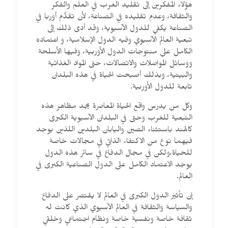
هؤلاء المفكرين إلى تقليد الغرب في العلم والفكر
والثقافة، وعدم تقليده في الصناعة، لأن تقدُّم أوربا في
الصناعة يكفي للدول الآسيوية، وقد أدى ذلك إلى
تبعية العالم الآسيوي وفيه الدول الإسلامية، و اعتماده
الكامل على منتوجات الدول الأوربية، وفيها الأسلحة
ووسائل المواصلات والاتصالات، حتى المواد الغذائية
والبيتية، وبذلك أصبحت الحياة في هذه البلدان
تابعة للدول الأوربية.
وكل من يدرس واقع الحياة المعاصرة يجد مظاهر هذه
التبعية للغرب وحتى في البلدان الآسيوية الكبرى
كالهند باستثناء الصين واليابان البلدين اللذين يوجد
فيهما نوع من الاكتفاء الذاتي في مجالات خاصة
للحياة،ولكن في مجال الدفاع في سائر هذه الدول
يوجد الاعتماد الكامل على الدول الصناعية الكبرى في
العالم.
إن تأثير الدول الكبرى في العالم لا يقتصر على الدفاع
والسياسة والثقافة في العالم الآسيوي الذي كانت له
ثقافة خاصة ونفسية خاصة ونظام اجتماعي وخلقي