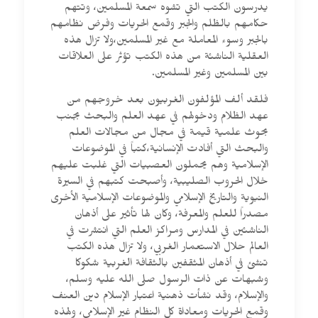
يدرسون الكتب التي تشوه سمعة المسلمين، وتتهم
حكامهم بالظلم والجبر وقمع الحريات وفرض نظامهم
بالجبر وسوء المعاملة مع غير المسلمين،ولا تزال هذه
العقلية الناشئة من هذه الكتب تؤثر على العلاقات
بين المسلمين وغير المسلمين.
فلقد ألف المؤلفون الغربيون بعد خروجهم من
عهد الظلام ودخولهم في عهد العلم والبحث بجنب
بحوث علمية قيمة في مجال من مجالات العلم
والبحث التي أفادت الإنسانية،كتباً في الموضوعات
الإسلامية وهم يحملون العصبيات التي غلبت عليهم
خلال الحروب الصليبية، وأصبحت كتبهم في السيرة
النبوية والتاريخ الإسلامي والموضوعات الإسلامية الأخرى
مصدراً للعلم والمعرفة، وكان لها تأثير على أذهان
الناشئين في المدارس ومراكز العلم التي انتشرت في
العالم حلال الاستعمار الغربي، ولا تزال هذه الكتب
تنشئ في أذهان المثقفين بالثقافة الغربية شكوكا
وشبهات عن ذات الرسول صلى الله عليه وسلم،
والإسلام، وقد نشأت ذهنية اعتبار الإسلام دين العنف
وقمع الحريات ومعاداة كل النظام غير الإسلامي، ولهذه