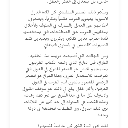
خاص، بل يتعدى إلى الفكر والعقل.
وبتأثير ذلك العنصر التقليدي كان قادة الدول
الآسيوية يتبعون الغرب عقلياً وفكرياً، ويصدرون
أحكامهم على العمل والتصرف في السلوك والأخلاق
بمقاييس الغرب حتى المصطلحات التي يستخدمها
قادة الغرب بدون تفكير، ويكررون ويعيدون تلك
التعبيرات كالتلقين في المستوى الابتدائي.
ومن المجالات التي أصبحت فريسة لهذا التقليد،
التاريخ، فإن التاريخ الذي وضعه الكتاب الغربيون
بمنهجهم الخاص هو المصدر للتاريخ في الدول التي
تعرضت للاستعمار الغربي، وهذا التاريخ هو المصدر
الرئيسي للشعور بالدون أمام الغرب في الدول
الشرقية، وأكبر خلل يقع في ذلك هو موقف القبول
والاعتراف بكل ما في هذا التاريخ من غير نقد وبحث،
وهذه الكتب هي المسئولة إلى حد كبير عن الخلافات
بين تلك الدول، وفي الطبقات المخلتفة في دولة
واحدة.
لقد تحرر العالم الذي كان خاضعاً للسيطرة