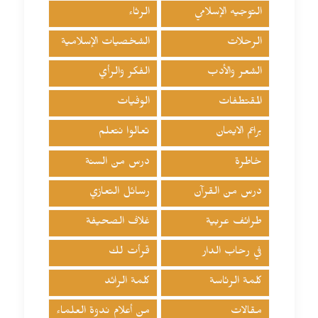
التوجيه الإسلامي
الرثاء
الرحلات
الشخصيات الإسلامية
الشعر والأدب
الفكر والرأي
المقتطفات
الوفيات
براعم الايمان
تعالوا نتعلم
خاطرة
درس من السنة
درس من القرآن
رسائل التعازي
طرائف عربية
غلاف الصحيفة
في رحاب الدار
قرأت لك
كلمة الرئاسة
كلمة الرائد
مقالات
من أعلام ندوة العلماء