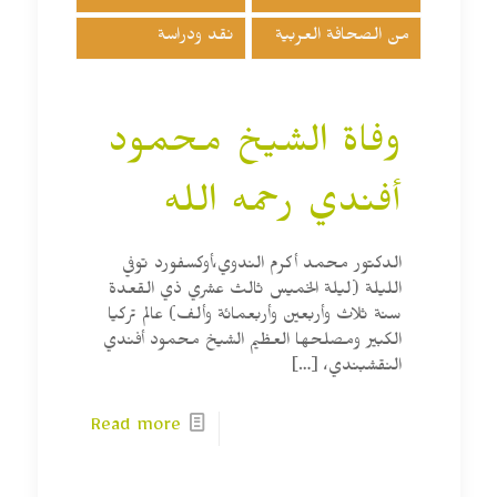
من الصحافة العربية
نقد ودراسة
وفاة الشيخ محمود
أفندي رحمه الله
الدكتور محمد أكرم الندوي،أوكسفورد توفي
الليلة (ليلة الخميس ثالث عشري ذي القعدة
سنة ثلاث وأربعين وأربعمائة وألف) عالم تركيا
الكبير ومصلحها العظيم الشيخ محمود أفندي
النقشبندي،
[…]
Read more