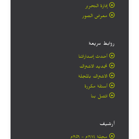
إدارة التحرير
معرض الصور
روابط سريعة
أحدث إصداراتنا
تجديد الاشتراك
الاشتراك بالمجلة
أسئلة مكررة
اتصل بنا
أرشيف
مجلة ۱۹۷٤م - ١٩٥٩م