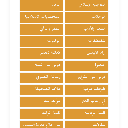
التوجيه الإسلامي
الرثاء
الرحلات
الشخصيات الإسلامية
الشعر والأدب
الفكر والرأي
المقتطفات
الوفيات
براعم الايمان
تعالوا نتعلم
خاطرة
درس من السنة
درس من القرآن
رسائل التعازي
طرائف عربية
غلاف الصحيفة
في رحاب الدار
قرأت لك
كلمة الرئاسة
كلمة الرائد
مقالات
من أعلام ندوة العلماء