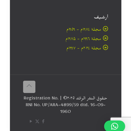
أرشيف
مجلة ۱۹۷٤م - ١٩٥٩م
مجلة ۱۹۹٦م - ۱۹۷۵م
مجلة ۲۰۲٤م - ۱۹۹۷م
حقوق النشر الرائد ٢٠۲٥© | Registration No.
RNI No. UP/ARA-4899/59 dtd. 16-09-
1960