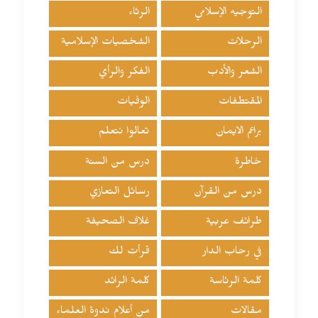
التوجيه الإسلامي
الرثاء
الرحلات
الشخصيات الإسلامية
الشعر والأدب
الفكر والرأي
المقتطفات
الوفيات
براعم الايمان
تعالوا نتعلم
خاطرة
درس من السنة
درس من القرآن
رسائل التعازي
طرائف عربية
غلاف الصحيفة
في رحاب الدار
قرأت لك
كلمة الرئاسة
كلمة الرائد
مقالات
من أعلام ندوة العلماء