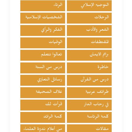
التوجيه الإسلامي
الرثاء
الرحلات
الشخصيات الإسلامية
الشعر والأدب
الفكر والرأي
المقتطفات
الوفيات
براعم الايمان
تعالوا نتعلم
خاطرة
درس من السنة
درس من القرآن
رسائل التعازي
طرائف عربية
غلاف الصحيفة
في رحاب الدار
قرأت لك
كلمة الرئاسة
كلمة الرائد
مقالات
من أعلام ندوة العلماء