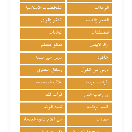
الرحلات
الشخصيات الإسلامية
الشعر والأدب
الفكر والرأي
المقتطفات
الوفيات
براعم الايمان
تعالوا نتعلم
خاطرة
درس من السنة
درس من القرآن
رسائل التعازي
طرائف عربية
غلاف الصحيفة
في رحاب الدار
قرأت لك
كلمة الرئاسة
كلمة الرائد
مقالات
من أعلام ندوة العلماء