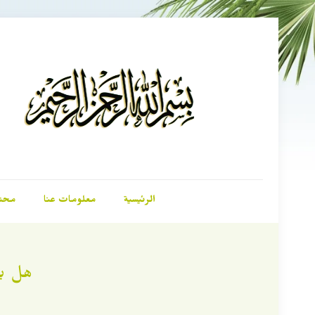
الرئيسية
معلومات عنا
محت
هل يس