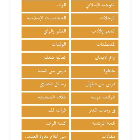
التوجيه الإسلامي
الرثاء
الرحلات
الشخصيات الإسلامية
الشعر والأدب
الفكر والرأي
المقتطفات
الوفيات
براعم الايمان
تعالوا نتعلم
خاطرة
درس من السنة
درس من القرآن
رسائل التعازي
طرائف عربية
غلاف الصحيفة
في رحاب الدار
قرأت لك
كلمة الرئاسة
كلمة الرائد
مقالات
من أعلام ندوة العلماء