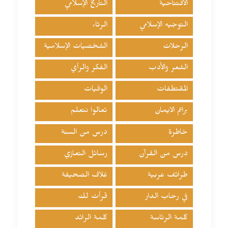
الافتتاحية
التاريخ الإسلامي
التوجيه الإسلامي
الرثاء
الرحلات
الشخصيات الإسلامية
الشعر والأدب
الفكر والرأي
المقتطفات
الوفيات
براعم الايمان
تعالوا نتعلم
خاطرة
درس من السنة
درس من القرآن
رسائل التعازي
طرائف عربية
غلاف الصحيفة
في رحاب الدار
قرأت لك
كلمة الرئاسة
كلمة الرائد