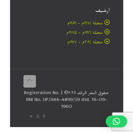
أرشيف
مجلة ۱۹۷٤م - ١٩٥٩م
مجلة ۱۹۹٦م - ۱۹۷۵م
مجلة ۲۰۲٤م - ۱۹۹۷م
حقوق النشر الرائد ٢٠۲٥© | Registration No.
RNI No. UP/ARA-4899/59 dtd. 16-09-
1960