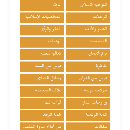
التوجيه الإسلامي
الرثاء
الرحلات
الشخصيات الإسلامية
الشعر والأدب
الفكر والرأي
المقتطفات
الوفيات
براعم الايمان
تعالوا نتعلم
خاطرة
درس من السنة
درس من القرآن
رسائل التعازي
طرائف عربية
غلاف الصحيفة
في رحاب الدار
قرأت لك
كلمة الرئاسة
كلمة الرائد
مقالات
من أعلام ندوة العلماء