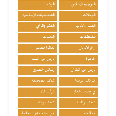
التوجيه الإسلامي
الرثاء
الرحلات
الشخصيات الإسلامية
الشعر والأدب
الفكر والرأي
المقتطفات
الوفيات
براعم الايمان
تعالوا نتعلم
خاطرة
درس من السنة
درس من القرآن
رسائل التعازي
طرائف عربية
غلاف الصحيفة
في رحاب الدار
قرأت لك
كلمة الرئاسة
كلمة الرائد
مقالات
من أعلام ندوة العلماء