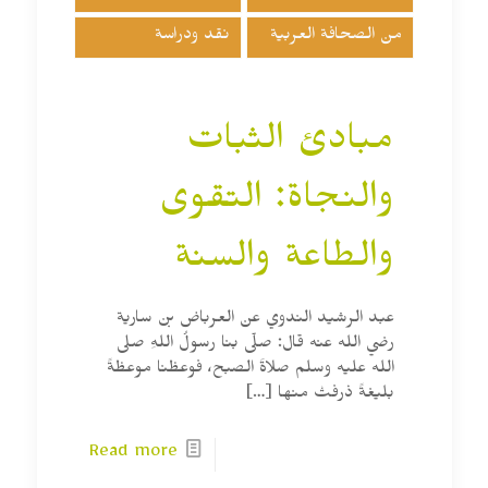
من الصحافة العربية
نقد ودراسة
مبادئ الثبات
والنجاة: التقوى
والطاعة والسنة
عبد الرشيد الندوي عن العرباض بن سارية
رضي الله عنه قال: صلّى بنا رسولُ اللهِ صلى
الله عليه وسلم صلاةَ الصبح، فوعظنا موعظةً
بليغةً ذرفتْ منها
[…]
Read more