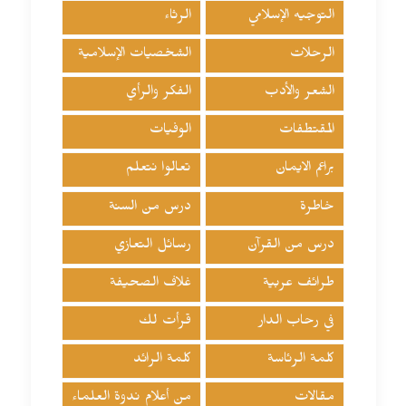
التوجيه الإسلامي
الرثاء
الرحلات
الشخصيات الإسلامية
الشعر والأدب
الفكر والرأي
المقتطفات
الوفيات
براعم الايمان
تعالوا نتعلم
خاطرة
درس من السنة
درس من القرآن
رسائل التعازي
طرائف عربية
غلاف الصحيفة
في رحاب الدار
قرأت لك
كلمة الرئاسة
كلمة الرائد
مقالات
من أعلام ندوة العلماء