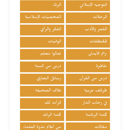
التوجيه الإسلامي
الرثاء
الرحلات
الشخصيات الإسلامية
الشعر والأدب
الفكر والرأي
المقتطفات
الوفيات
براعم الايمان
تعالوا نتعلم
خاطرة
درس من السنة
درس من القرآن
رسائل التعازي
طرائف عربية
غلاف الصحيفة
في رحاب الدار
قرأت لك
كلمة الرئاسة
كلمة الرائد
مقالات
من أعلام ندوة العلماء