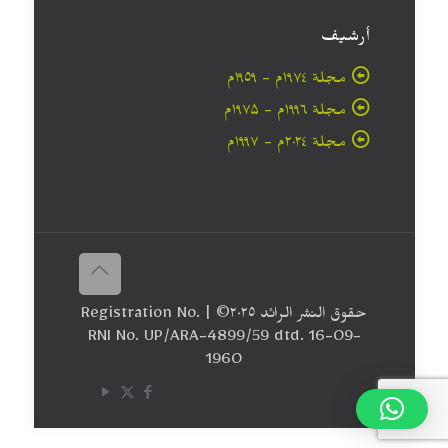
أرشيف
مجلة ۱۹۷٤م - ١٩٥٩م
مجلة ۱۹۹٦م - ۱۹۷۵م
مجلة ۲۰۲٤م - ۱۹۹۷م
حقوق النشر الرائد ٢٠۲٥© | Registration No.
RNI No. UP/ARA-4899/59 dtd. 16-09-
1960