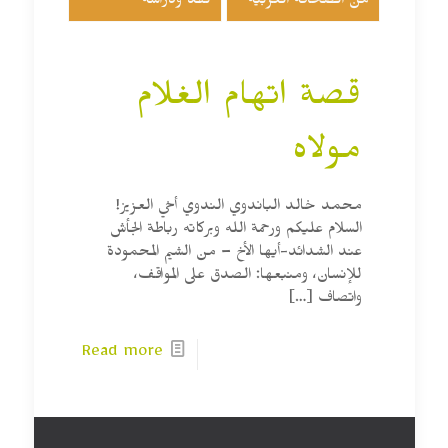
من الصحافة العربية
نقد ودراسة
قصة اتهام الغلام
مولاه
محمد خالد الباندوي الندوي أخي العزيز!
السلام عليكم ورحمة الله وبركاته رباطة الجأش
عند الشدائد-أيها الأخ – من الشيم المحمودة
للإنسان، ومنبعها: الصدق على المواقف،
واتصاف
[…]
Read more