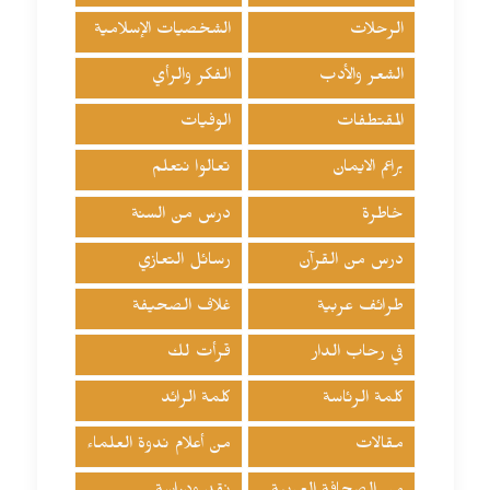
الرحلات
الشخصيات الإسلامية
الشعر والأدب
الفكر والرأي
المقتطفات
الوفيات
براعم الايمان
تعالوا نتعلم
خاطرة
درس من السنة
درس من القرآن
رسائل التعازي
طرائف عربية
غلاف الصحيفة
في رحاب الدار
قرأت لك
كلمة الرئاسة
كلمة الرائد
مقالات
من أعلام ندوة العلماء