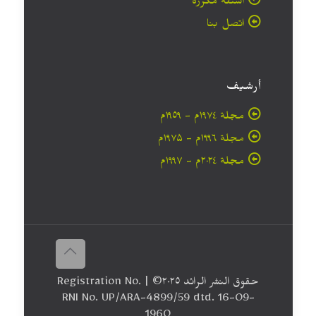
أسئلة مكررة
اتصل بنا
أرشيف
مجلة ۱۹۷٤م - ١٩٥٩م
مجلة ۱۹۹٦م - ۱۹۷۵م
مجلة ۲۰۲٤م - ۱۹۹۷م
حقوق النشر الرائد ٢٠۲٥© | Registration No.
RNI No. UP/ARA-4899/59 dtd. 16-09-