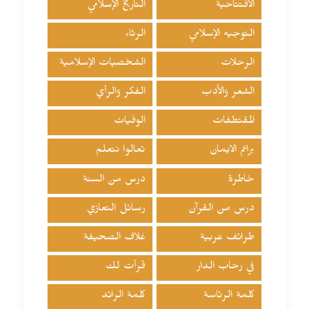
الافتتاحية
التاريخ الإسلامي
التوجيه الإسلامي
الرثاء
الرحلات
الشخصيات الإسلامية
الشعر والأدب
الفكر والرأي
المقتطفات
الوفيات
براعم الايمان
تعالوا نتعلم
خاطرة
درس من السنة
درس من القرآن
رسائل التعازي
طرائف عربية
غلاف الصحيفة
في رحاب الدار
قرأت لك
كلمة الرئاسة
كلمة الرائد