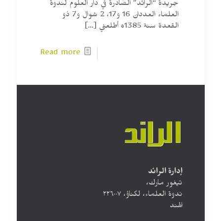
جريدة “الرائد” الصادرة في دار العلوم لندوة
العلماء العددان 16 و17، 2 شوال و7 ذو
القعدة سنة 1385ه أطلعني
[…]
Read more
إدارة الرائد
تيغور مارك،
ندوة العلماء، لكناؤ، ۲۲٦۰۰۷
الهند