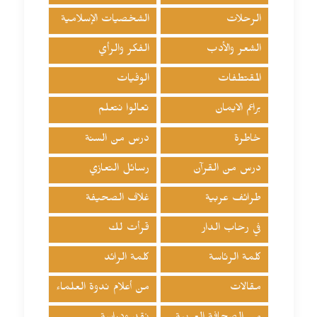
الرحلات
الشخصيات الإسلامية
الشعر والأدب
الفكر والرأي
المقتطفات
الوفيات
براعم الايمان
تعالوا نتعلم
خاطرة
درس من السنة
درس من القرآن
رسائل التعازي
طرائف عربية
غلاف الصحيفة
في رحاب الدار
قرأت لك
كلمة الرئاسة
كلمة الرائد
مقالات
من أعلام ندوة العلماء