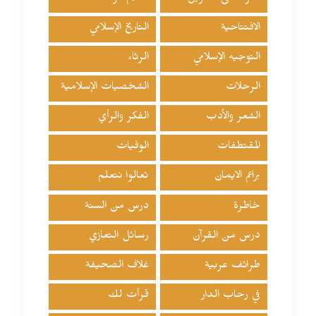
الافتتاحية
التاريخ الإسلامي
التوجيه الإسلامي
الرثاء
الرحلات
الشخصيات الإسلامية
الشعر والأدب
الفكر والرأي
المقتطفات
الوفيات
براعم الايمان
تعالوا نتعلم
خاطرة
درس من السنة
درس من القرآن
رسائل التعازي
طرائف عربية
غلاف الصحيفة
في رحاب الدار
قرأت لك