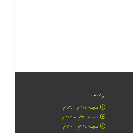
أرشيف
مجلة ۱۹۷٤م - ١٩٥٩م
مجلة ۱۹۹٦م - ۱۹۷۵م
مجلة ۲۰۲٤م - ۱۹۹۷م