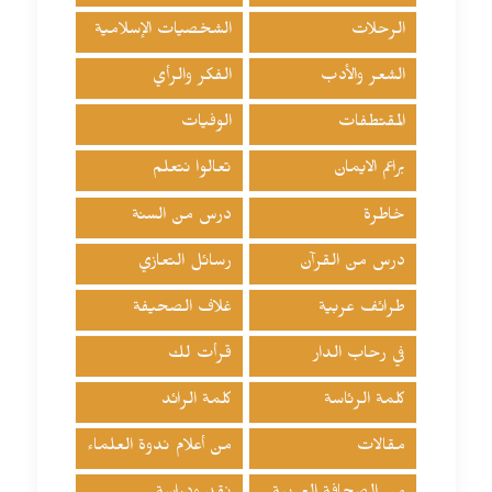
الرحلات
الشخصيات الإسلامية
الشعر والأدب
الفكر والرأي
المقتطفات
الوفيات
براعم الايمان
تعالوا نتعلم
خاطرة
درس من السنة
درس من القرآن
رسائل التعازي
طرائف عربية
غلاف الصحيفة
في رحاب الدار
قرأت لك
كلمة الرئاسة
كلمة الرائد
مقالات
من أعلام ندوة العلماء