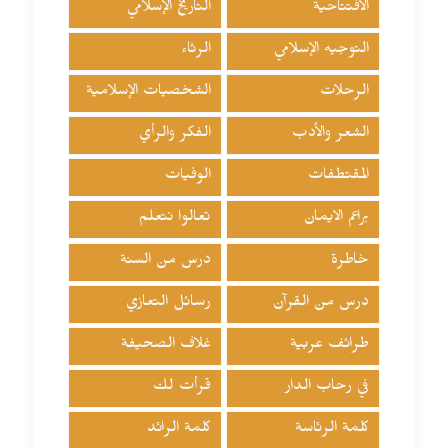
الافتتاحية
التاريخ الإسلامي
التوجيه الإسلامي
الرثاء
الرحلات
الشخصيات الإسلامية
الشعر والأدب
الفكر والرأي
المقتطفات
الوفيات
براعم الايمان
تعالوا نتعلم
خاطرة
درس من السنة
درس من القرآن
رسائل التعازي
طرائف عربية
غلاف الصحيفة
في رحاب الدار
قرأت لك
كلمة الرئاسة
كلمة الرائد