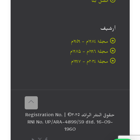
اتصل بنا
أرشيف
مجلة ۱۹۷٤م - ١٩٥٩م
مجلة ۱۹۹٦م - ۱۹۷۵م
مجلة ۲۰۲٤م - ۱۹۹۷م
حقوق النشر الرائد ٢٠۲٥© | Registration No.
RNI No. UP/ARA-4899/59 dtd. 16-09-
1960