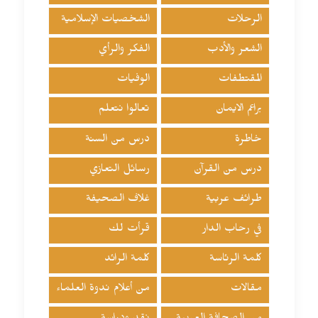
الرحلات
الشخصيات الإسلامية
الشعر والأدب
الفكر والرأي
المقتطفات
الوفيات
براعم الايمان
تعالوا نتعلم
خاطرة
درس من السنة
درس من القرآن
رسائل التعازي
طرائف عربية
غلاف الصحيفة
في رحاب الدار
قرأت لك
كلمة الرئاسة
كلمة الرائد
مقالات
من أعلام ندوة العلماء