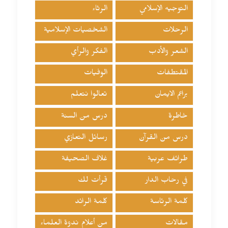
التوجيه الإسلامي
الرثاء
الرحلات
الشخصيات الإسلامية
الشعر والأدب
الفكر والرأي
المقتطفات
الوفيات
براعم الايمان
تعالوا نتعلم
خاطرة
درس من السنة
درس من القرآن
رسائل التعازي
طرائف عربية
غلاف الصحيفة
في رحاب الدار
قرأت لك
كلمة الرئاسة
كلمة الرائد
مقالات
من أعلام ندوة العلماء