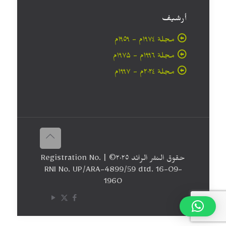
أرشيف
مجلة ۱۹۷٤م - ١٩٥٩م
مجلة ۱۹۹٦م - ۱۹۷۵م
مجلة ۲۰۲٤م - ۱۹۹۷م
حقوق النشر الرائد ٢٠۲٥© | Registration No.
RNI No. UP/ARA-4899/59 dtd. 16-09-
1960