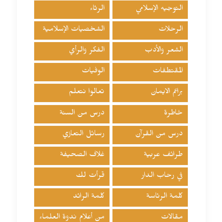
التوجيه الإسلامي
الرثاء
الرحلات
الشخصيات الإسلامية
الشعر والأدب
الفكر والرأي
المقتطفات
الوفيات
براعم الايمان
تعالوا نتعلم
خاطرة
درس من السنة
درس من القرآن
رسائل التعازي
طرائف عربية
غلاف الصحيفة
في رحاب الدار
قرأت لك
كلمة الرئاسة
كلمة الرائد
مقالات
من أعلام ندوة العلماء