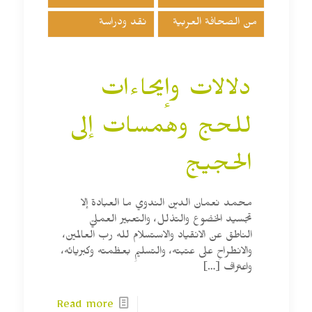
من الصحافة العربية
نقد ودراسة
دلالات وإيحاءات
للحج وهمسات إلى
الحجيج
محمد نعمان الدين الندوي ما العبادة إلا
تجسيد الخضوع والتذلل، والتعبير العمليّ
الناطق عن الانقياد والاستسلام لله رب العالمين،
والانطراحِ على عتبته، والتسليمِ بعظمته وكبريائه،
واعتراف
[…]
Read more