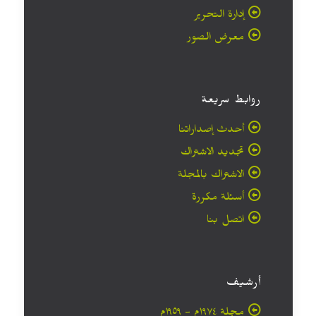
إدارة التحرير
معرض الصور
روابط سريعة
أحدث إصداراتنا
تجديد الاشتراك
الاشتراك بالمجلة
أسئلة مكررة
اتصل بنا
أرشيف
مجلة ۱۹۷٤م - ١٩٥٩م