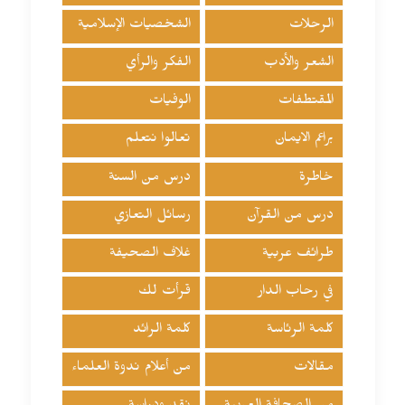
الرحلات
الشخصيات الإسلامية
الشعر والأدب
الفكر والرأي
المقتطفات
الوفيات
براعم الايمان
تعالوا نتعلم
خاطرة
درس من السنة
درس من القرآن
رسائل التعازي
طرائف عربية
غلاف الصحيفة
في رحاب الدار
قرأت لك
كلمة الرئاسة
كلمة الرائد
مقالات
من أعلام ندوة العلماء