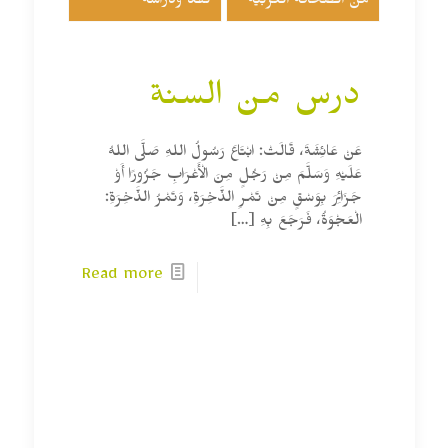
من الصحافة العربية
نقد ودراسة
درس من السنة
عَنْ عَائِشَةَ، قَالَتْ: ابْتَاعَ رَسُولُ اللهِ صَلَّى اللهُ
عَلَيْهِ وَسَلَّمَ مِنْ رَجُلٍ مِنَ الْأَعْرَابِ جَزُورًا أَوْ
جَزَائِرَ بِوَسْقٍ مِنْ تَمْرِ الذَّخِرَةِ، وَتَمْرُ الذَّخِرَةِ:
الْعَجْوَةُ، فَرَجَعَ بِهِ
[…]
Read more