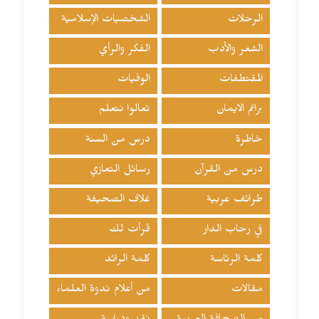
الرحلات
الشخصيات الإسلامية
الشعر والأدب
الفكر والرأي
المقتطفات
الوفيات
براعم الايمان
تعالوا نتعلم
خاطرة
درس من السنة
درس من القرآن
رسائل التعازي
طرائف عربية
غلاف الصحيفة
في رحاب الدار
قرأت لك
كلمة الرئاسة
كلمة الرائد
مقالات
من أعلام ندوة العلماء