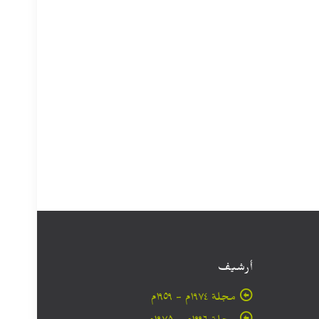
أرشيف
مجلة ۱۹۷٤م - ١٩٥٩م