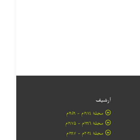
أرشيف
مجلة ۱۹۷٤م - ١٩٥٩م
مجلة ۱۹۹٦م - ۱۹۷۵م
مجلة ۲۰۲٤م - ۱۹۹۷م