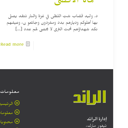
حماة الأقصى
د. وليد قصّاب شبّ اللظى في غزة والنار تتقد يصلى
بها أهلوكم وديارهم بدد ومشرّدون وجائعو ن، وعيشهم
نكد شهداؤهم تحت الثرى لا يحصى لهم عدد
[…]
Read more
معلومات
الرئيسية
معلومات
إدارة الرائد
محتويا
تيغور مارك،