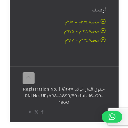
أرشيف
مجلة ۱۹۷٤م - ١٩٥٩م
مجلة ۱۹۹٦م - ۱۹۷۵م
مجلة ۲۰۲٤م - ۱۹۹۷م
حقوق النشر الرائد ٢٠۲٥© | Registration No.
RNI No. UP/ARA-4899/59 dtd. 16-09-
1960