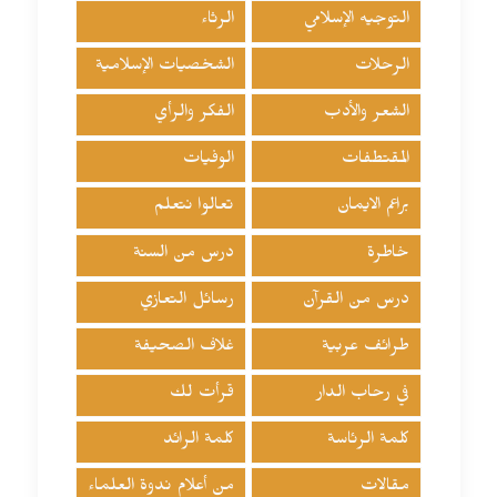
التوجيه الإسلامي
الرثاء
الرحلات
الشخصيات الإسلامية
الشعر والأدب
الفكر والرأي
المقتطفات
الوفيات
براعم الايمان
تعالوا نتعلم
خاطرة
درس من السنة
درس من القرآن
رسائل التعازي
طرائف عربية
غلاف الصحيفة
في رحاب الدار
قرأت لك
كلمة الرئاسة
كلمة الرائد
مقالات
من أعلام ندوة العلماء