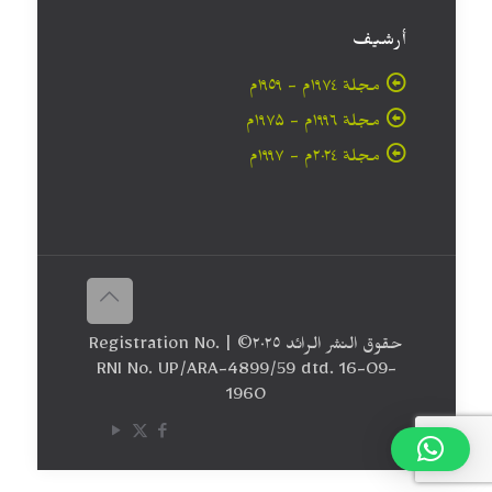
أرشيف
مجلة ۱۹۷٤م - ١٩٥٩م
مجلة ۱۹۹٦م - ۱۹۷۵م
مجلة ۲۰۲٤م - ۱۹۹۷م
حقوق النشر الرائد ٢٠۲٥© | Registration No.
RNI No. UP/ARA-4899/59 dtd. 16-09-
1960