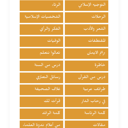
التوجيه الإسلامي
الرثاء
الرحلات
الشخصيات الإسلامية
الشعر والأدب
الفكر والرأي
المقتطفات
الوفيات
براعم الايمان
تعالوا نتعلم
خاطرة
درس من السنة
درس من القرآن
رسائل التعازي
طرائف عربية
غلاف الصحيفة
في رحاب الدار
قرأت لك
كلمة الرئاسة
كلمة الرائد
مقالات
من أعلام ندوة العلماء