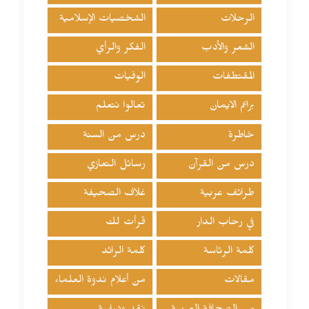
الرحلات
الشخصيات الإسلامية
الشعر والأدب
الفكر والرأي
المقتطفات
الوفيات
براعم الايمان
تعالوا نتعلم
خاطرة
درس من السنة
درس من القرآن
رسائل التعازي
طرائف عربية
غلاف الصحيفة
في رحاب الدار
قرأت لك
كلمة الرئاسة
كلمة الرائد
مقالات
من أعلام ندوة العلماء