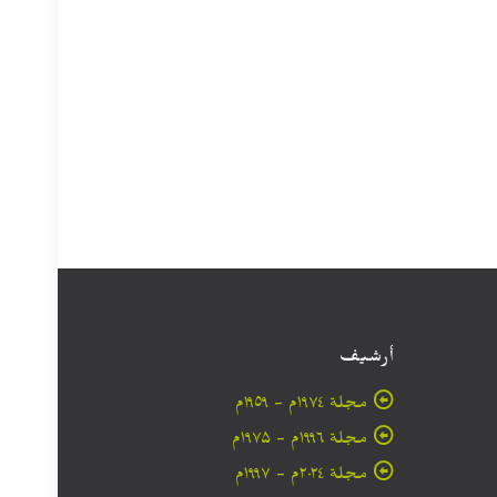
أرشيف
مجلة ۱۹۷٤م - ١٩٥٩م
مجلة ۱۹۹٦م - ۱۹۷۵م
مجلة ۲۰۲٤م - ۱۹۹۷م