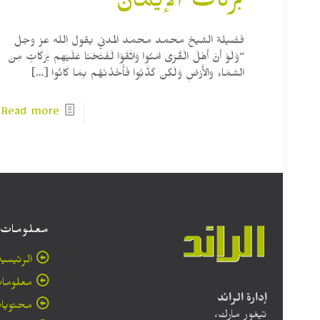
بركات الإيمان
فضيلة الشيخ محمد محمد المدني يقول الله عز وجل
“وَلَوْ أَنَّ أَهْلَ الْقُرَى امَنُوا وَاتَّقَوْا لَفَتَحْنَا عَلَيْهِم بَرَكَاتٍ مِنَ
السَّمَاءِ والأَرْضِ وَلَكِن كَذَّبُوا فَأَخَذْنَهُم بِمَا كَانُوا
[…]
Read more
معلومات
الرئيسية
معلومات
إدارة الرائد
محتويا
تيغور مارك،