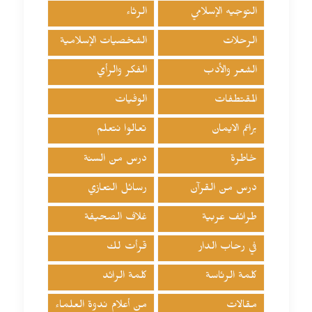
التوجيه الإسلامي
الرثاء
الرحلات
الشخصيات الإسلامية
الشعر والأدب
الفكر والرأي
المقتطفات
الوفيات
براعم الايمان
تعالوا نتعلم
خاطرة
درس من السنة
درس من القرآن
رسائل التعازي
طرائف عربية
غلاف الصحيفة
في رحاب الدار
قرأت لك
كلمة الرئاسة
كلمة الرائد
مقالات
من أعلام ندوة العلماء